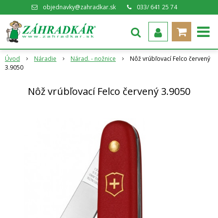
objednavky@zahradkar.sk
033/ 641 25 74
Úvod
Náradie
Nárad. - nožnice
Nôž vrúbľovací Felco červený
3.9050
Nôž vrúbľovací Felco červený 3.9050