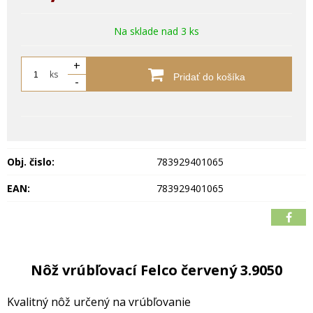
Na sklade nad 3 ks
+
ks
Pridať do košíka
-
Obj. čislo:
783929401065
EAN:
783929401065
Nôž vrúbľovací Felco červený 3.9050
Kvalitný nôž určený na vrúbľovanie