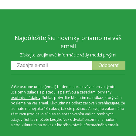
Najdôležitejšie novinky priamo na váš
email
Získajte zaujímavé informácie vždy medzi prvými
Odoberať
Vaše osobné údaje (email) budeme spracovávať len za týmto
účelom v súlade s platnou legislatívou a
zásadami ochrany
osobných údajov
. Súhlas potvrdíte kliknutím na odkaz, ktorý vám
pošleme na váš email. Kliknutím na odkaz zároveň prehlasujete, že
ak máte menej ako 16 rokov, tak ste požiadal/a svojho zákonného
zástupcu (rodiča) o súhlas so spracovaním vašich osobných
údajov. Súhlas môžete kedykoľvek odvolať písomne, emailom
alebo kliknutím na odkaz z ktoréhokoľvek informačného emailu.