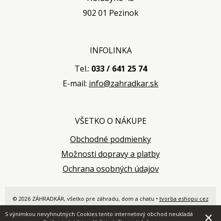
902 01 Pezinok
INFOLINKA
Tel.:
033 / 641 25 74
E-mail:
info@zahradkar.sk
VŠETKO O NÁKUPE
Obchodné podmienky
Možnosti dopravy a platby
Ochrana osobných údajov
© 2026 ZÁHRADKÁR, všetko pre záhradu, dom a chatu •
tvorba eshopu cez
UNIobchod
,
webhosting
spoločnosti
WEBYGROUP
×
S výnimkou nevyhnutných Cookies tento internetový obchod neukladá