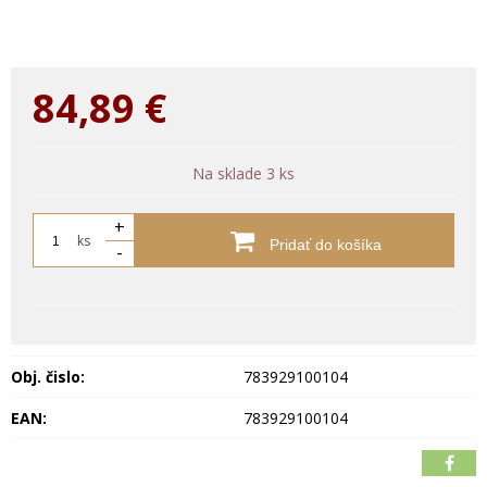
84,89
€
Na sklade 3 ks
+
ks
Pridať do košíka
-
Obj. čislo:
783929100104
EAN:
783929100104