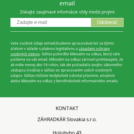
email
Získajte zaujímavé informácie vždy medzi prvými
Odoberať
Vaše osobné údaje (email) budeme spracovávať len za týmto
účelom v súlade s platnou legislatívou a
zásadami ochrany
osobných údajov
. Súhlas potvrdíte kliknutím na odkaz, ktorý vám
pošleme na váš email. Kliknutím na odkaz zároveň prehlasujete, že
ak máte menej ako 16 rokov, tak ste požiadal/a svojho zákonného
zástupcu (rodiča) o súhlas so spracovaním vašich osobných
údajov. Súhlas môžete kedykoľvek odvolať písomne, emailom
alebo kliknutím na odkaz z ktoréhokoľvek informačného emailu.
KONTAKT
ZÁHRADKÁR Slovakia s.r.o.
Holubyho 43