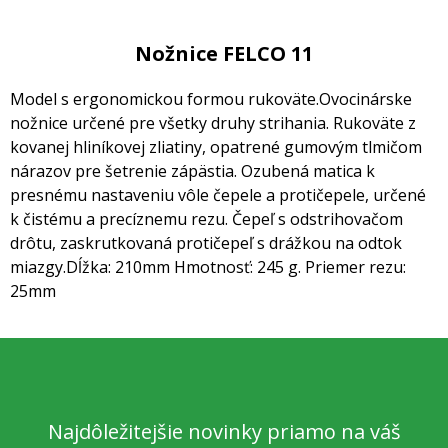
Nožnice FELCO 11
Model s ergonomickou formou rukoväte.
Ovocinárske
nožnice určené pre všetky druhy strihania. Rukoväte z
kovanej hliníkovej zliatiny, opatrené gumovým tlmičom
nárazov pre šetrenie zápästia.
Ozubená matica k
presnému nastaveniu vôle čepele a protičepele, určené
k čistému a precíznemu rezu.
Čepeľ s odstrihovačom
drôtu, zaskrutkovaná protičepeľ s drážkou na odtok
miazgy.
Dĺžka: 210mm Hmotnosť: 245 g. Priemer rezu:
25mm
Najdôležitejšie novinky priamo na váš