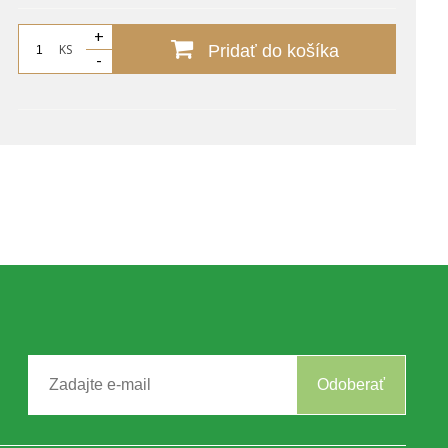
+
KS
Pridať do košíka
-
Odoberať