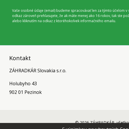
Vaše osobné údaje (email) budeme spracovávať len za týmto účelom v s
odkaz zároveň prehlasujete, že ak máte menej ako 16 rokov, tak ste p
alebo kliknutím na odkaz z ktoréhokoľvek informačného emailu.
Kontakt
ZÁHRADKÁR Slovakia s.r.o.
Holubyho 43
902 01 Pezinok
© 2026 ZÁHRADKÁR, všetko 