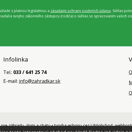
úlade s platnou legislatívou a
zásadami ochrany osobných údajov
. Súhlas pot
ožiadal/a svojho zákonného zástupcu (rodiča) o súhlas so spracovaním vašich
Infolinka
V
Tel.:
033 / 641 25 74
O
E-mail:
info@zahradkar.sk
M
O
pre záhradu, dom a chatu •
tvorba eshopu cez UNIobchod
,
webhost