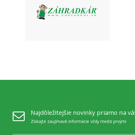
Najdôležitejšie novinky priamo na vá
Získajte zaujímavé informácie vždy medzi prvými