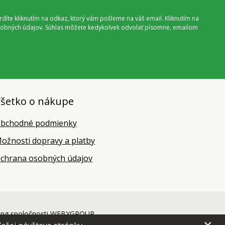
vrdíte kliknutím na odkaz, ktorý vám pošleme na váš email. Kliknutím na
 osobných údajov. Súhlas môžete kedykoľvek odvolať písomne, emailom
šetko o nákupe
bchodné podmienky
ožnosti dopravy a platby
chrana osobných údajov
ing
spoločnosti
WEBYGROUP