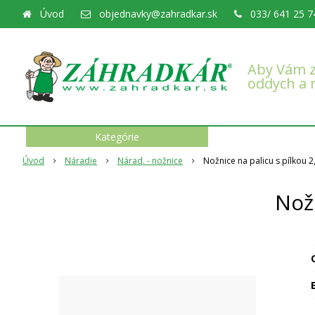
Úvod
objednavky@zahradkar.sk
033/ 641 25 7
Aby Vám z
oddych a 
Kategórie
Úvod
Náradie
Nárad. - nožnice
Nožnice na palicu s pílkou 2
Nožn
O