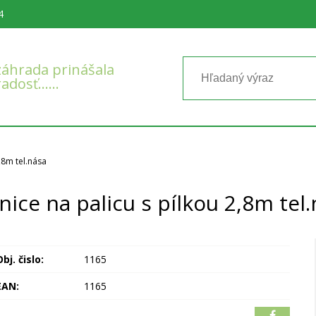
4
áhrada prinášala
radosť……
,8m tel.nása
ice na palicu s pílkou 2,8m tel
bj. čislo:
1165
EAN:
1165