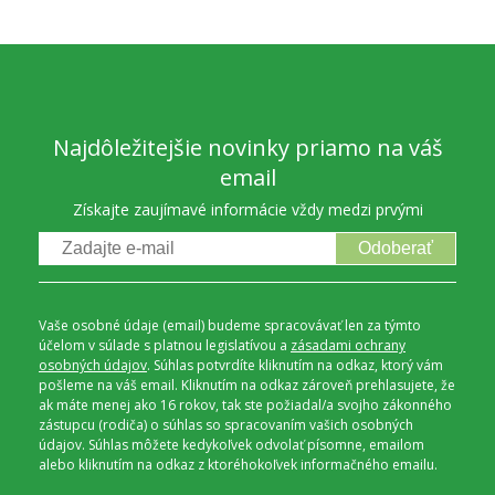
Najdôležitejšie novinky priamo na váš
email
Získajte zaujímavé informácie vždy medzi prvými
Odoberať
Vaše osobné údaje (email) budeme spracovávať len za týmto
účelom v súlade s platnou legislatívou a
zásadami ochrany
osobných údajov
. Súhlas potvrdíte kliknutím na odkaz, ktorý vám
pošleme na váš email. Kliknutím na odkaz zároveň prehlasujete, že
ak máte menej ako 16 rokov, tak ste požiadal/a svojho zákonného
zástupcu (rodiča) o súhlas so spracovaním vašich osobných
údajov. Súhlas môžete kedykoľvek odvolať písomne, emailom
alebo kliknutím na odkaz z ktoréhokoľvek informačného emailu.