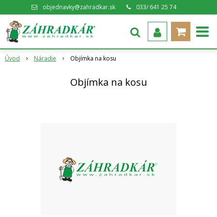
objednavky@zahradkar.sk
033/ 641 25 74
Úvod
Náradie
Objímka na kosu
Objímka na kosu