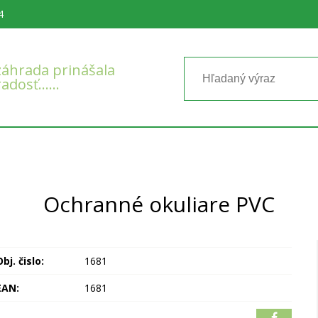
4
áhrada prinášala
radosť……
Ochranné okuliare PVC
bj. čislo:
1681
EAN:
1681