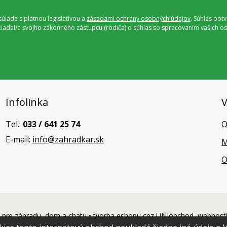
úlade s platnou legislatívou a
zásadami ochrany osobných údajov
. Súhlas pot
ožiadal/a svojho zákonného zástupcu (rodiča) o súhlas so spracovaním vašich
Infolinka
V
Tel.:
033 / 641 25 74
O
E-mail:
info@zahradkar.sk
M
O
pre záhradu, dom a chatu •
tvorba eshopu cez UNIobchod
,
webhost