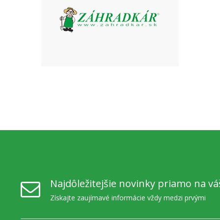
Najdôležitejšie novinky priamo na vá
Získajte zaujímavé informácie vždy medzi prvými