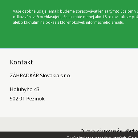
Vaše osobné údaje (email) budeme spracovávať len za týmto účelom v s
odkaz zároveň prehlasujete, že ak máte menej ako 16 rokov, tak ste p
alebo kliknutím na odkaz z ktoréhokoľvek informačného emailu.
Kontakt
ZÁHRADKÁR Slovakia s.r.o.
Holubyho 43
902 01 Pezinok
© 2026 ZÁHRADKÁR, všetko 