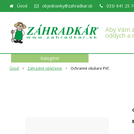
Úvod
objednavky@zahradkar.sk
033/ 641 25 7
Aby Vám z
oddych a 
Kategórie
Úvod
Záhradné oblečenie
Ochranné okuliare PVC
O