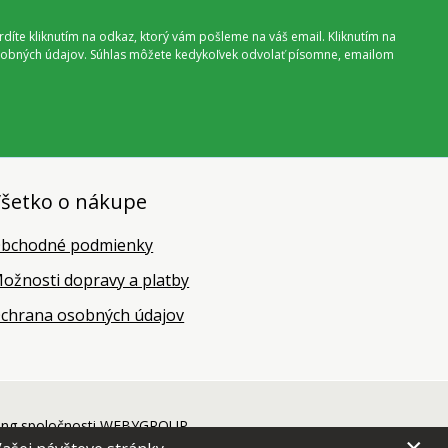
vrdíte kliknutím na odkaz, ktorý vám pošleme na váš email. Kliknutím na
 osobných údajov. Súhlas môžete kedykoľvek odvolať písomne, emailom
šetko o nákupe
bchodné podmienky
ožnosti dopravy a platby
chrana osobných údajov
ing
spoločnosti
WEBYGROUP