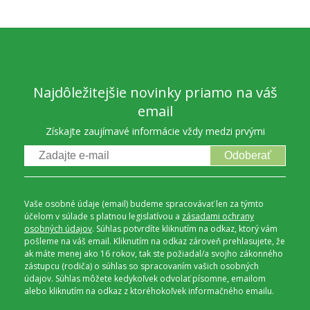
Najdôležitejšie novinky priamo na váš
email
Získajte zaujímavé informácie vždy medzi prvými
Odoberať
Vaše osobné údaje (email) budeme spracovávať len za týmto
účelom v súlade s platnou legislatívou a
zásadami ochrany
osobných údajov
. Súhlas potvrdíte kliknutím na odkaz, ktorý vám
pošleme na váš email. Kliknutím na odkaz zároveň prehlasujete, že
ak máte menej ako 16 rokov, tak ste požiadal/a svojho zákonného
zástupcu (rodiča) o súhlas so spracovaním vašich osobných
údajov. Súhlas môžete kedykoľvek odvolať písomne, emailom
alebo kliknutím na odkaz z ktoréhokoľvek informačného emailu.