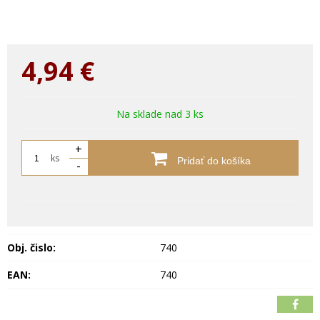
4,94
€
Na sklade nad 3 ks
+
ks
Pridať do košíka
-
Obj. čislo:
740
EAN:
740