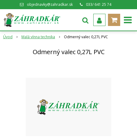
objednavky@zahradkar.sk
033/ 641 25 74
Úvod
Malá vínna technika
Odmerný valec 0,27L PVC
Odmerný valec 0,27L PVC