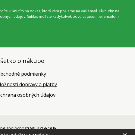
vrdíte kliknutím na odkaz, ktorý vám pošleme na váš email. Kliknutím na
 osobných údajov. Súhlas môžete kedykoľvek odvolať písomne, emailom
šetko o nákupe
bchodné podmienky
ožnosti dopravy a platby
chrana osobných údajov
ing
spoločnosti
WEBYGROUP