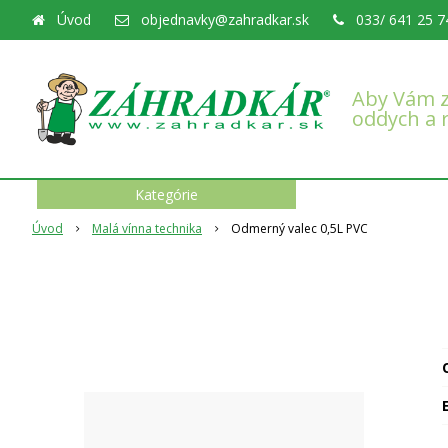
Úvod
objednavky@zahradkar.sk
033/ 641 25 7
Aby Vám z
oddych a 
Kategórie
Úvod
Malá vínna technika
Odmerný valec 0,5L PVC
O