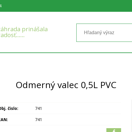
4
áhrada prinášala
radosť……
Odmerný valec 0,5L PVC
bj. čislo:
741
EAN:
741