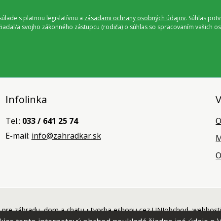
úlade s platnou legislatívou a
zásadami ochrany osobných údajov
. Súhlas pot
ožiadal/a svojho zákonného zástupcu (rodiča) o súhlas so spracovaním vašich
Infolinka
V
Tel.:
033 / 641 25 74
O
E-mail:
info@zahradkar.sk
M
O
pre záhradu, dom a chatu •
tvorba eshopu cez UNIobchod
,
webhost