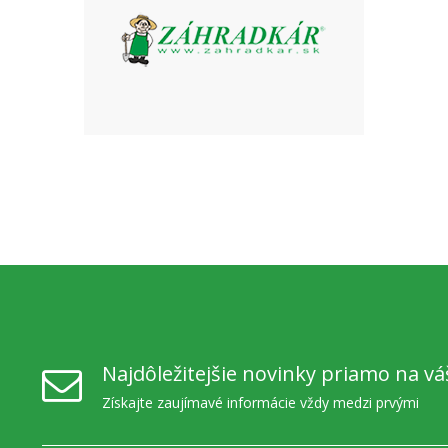
Najdôležitejšie novinky priamo na vá
Získajte zaujímavé informácie vždy medzi prvými