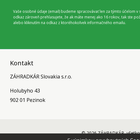
Vaše osobné údaje (email) budeme spracovávať len za týmto účelom v s
odkaz zároveň prehlasujete, že ak máte menej ako 16 rokov, tak ste p
alebo kliknutím na odkaz z ktoréhokoľvek informačného emailu.
Kontakt
ZÁHRADKÁR Slovakia s.r.o.
Holubyho 43
902 01 Pezinok
© 2026 ZÁHRADKÁR, všetko 