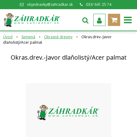
objednavky@zahradkar.sk
033/ 641 25 74
Úvod
Semená
Okrasné dreviny
Okras.drev.-Javor
dlaňolistý/Acer palmat
Okras.drev.-Javor dlaňolistý/Acer palmat