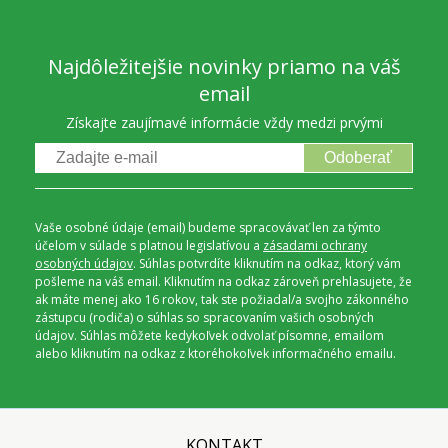
Najdôležitejšie novinky priamo na váš
email
Získajte zaujímavé informácie vždy medzi prvými
Odoberať
Vaše osobné údaje (email) budeme spracovávať len za týmto
účelom v súlade s platnou legislatívou a
zásadami ochrany
osobných údajov
. Súhlas potvrdíte kliknutím na odkaz, ktorý vám
pošleme na váš email. Kliknutím na odkaz zároveň prehlasujete, že
ak máte menej ako 16 rokov, tak ste požiadal/a svojho zákonného
zástupcu (rodiča) o súhlas so spracovaním vašich osobných
údajov. Súhlas môžete kedykoľvek odvolať písomne, emailom
alebo kliknutím na odkaz z ktoréhokoľvek informačného emailu.
KONTAKT