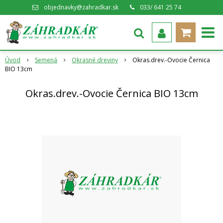
objednavky@zahradkar.sk
033/ 641 25 74
Úvod
Semená
Okrasné dreviny
Okras.drev.-Ovocie Černica
BIO 13cm
Okras.drev.-Ovocie Černica BIO 13cm