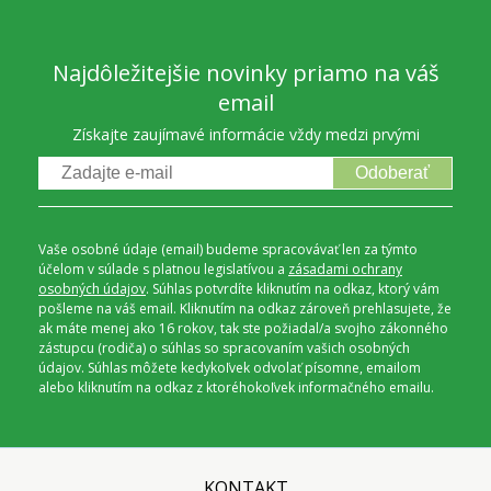
Najdôležitejšie novinky priamo na váš
email
Získajte zaujímavé informácie vždy medzi prvými
Odoberať
Vaše osobné údaje (email) budeme spracovávať len za týmto
účelom v súlade s platnou legislatívou a
zásadami ochrany
osobných údajov
. Súhlas potvrdíte kliknutím na odkaz, ktorý vám
pošleme na váš email. Kliknutím na odkaz zároveň prehlasujete, že
ak máte menej ako 16 rokov, tak ste požiadal/a svojho zákonného
zástupcu (rodiča) o súhlas so spracovaním vašich osobných
údajov. Súhlas môžete kedykoľvek odvolať písomne, emailom
alebo kliknutím na odkaz z ktoréhokoľvek informačného emailu.
KONTAKT