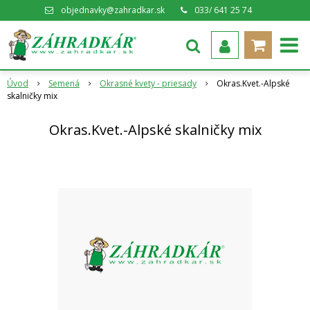
objednavky@zahradkar.sk
033/ 641 25 74
Úvod
Semená
Okrasné kvety - priesady
Okras.Kvet.-Alpské
skalničky mix
Okras.Kvet.-Alpské skalničky mix