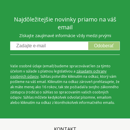
Najdôležitejšie novinky priamo na váš
email
Získajte zaujímavé informácie vždy medzi prvými
Odoberať
Vaše osobné údaje (email) budeme spracovávať len za týmto
účelom v súlade s platnou legislatívou a
zásadami ochrany
osobných údajov
. Súhlas potvrdíte kliknutím na odkaz, ktorý vám
pošleme na váš email. Kliknutím na odkaz zároveň prehlasujete, že
ak máte menej ako 16 rokov, tak ste požiadal/a svojho zákonného
zástupcu (rodiča) o súhlas so spracovaním vašich osobných
údajov. Súhlas môžete kedykoľvek odvolať písomne, emailom
alebo kliknutím na odkaz z ktoréhokoľvek informačného emailu.
KONTAKT