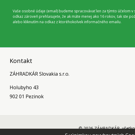
Vaše osobné údaje (email) budeme spracovávať len za týmto účelom v s
odkaz zároveň prehlasujete, že ak máte menej ako 16 rokov, tak ste p
alebo kliknutím na odkaz z ktoréhokoľvek informačného emailu.
Kontakt
ZÁHRADKÁR Slovakia s.r.o.
Holubyho 43
902 01 Pezinok
© 2026 ZÁHRADKÁR, všetko 