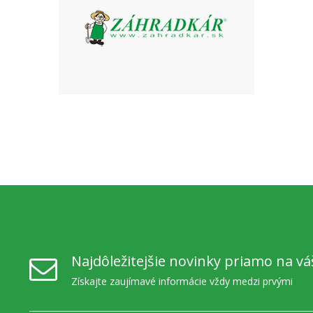
Najdôležitejšie novinky priamo na vá
Získajte zaujímavé informácie vždy medzi prvými