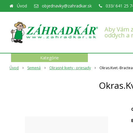
Úvod
objednavky@zahradkar.sk
033/ 641 25 7
Aby Vám z
oddych a 
Kategórie
Úvod
Semená
Okrasné kvety - priesady
Okras.Kvet.-Bracte
Okras.K
O