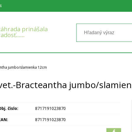
4
áhrada prinášala
radosť……
antha jumbo/slamienka 12cm
vet.-Bracteantha jumbo/slamie
bj. čislo:
8717191023870
EAN:
8717191023870