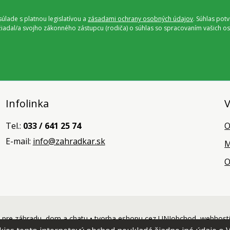
úlade s platnou legislatívou a
zásadami ochrany osobných údajov
. Súhlas pot
ožiadal/a svojho zákonného zástupcu (rodiča) o súhlas so spracovaním vašich
Infolinka
V
Tel.:
033 / 641 25 74
O
E-mail:
info@zahradkar.sk
M
O
pre záhradu, dom a chatu •
tvorba eshopu cez UNIobchod
,
webhost