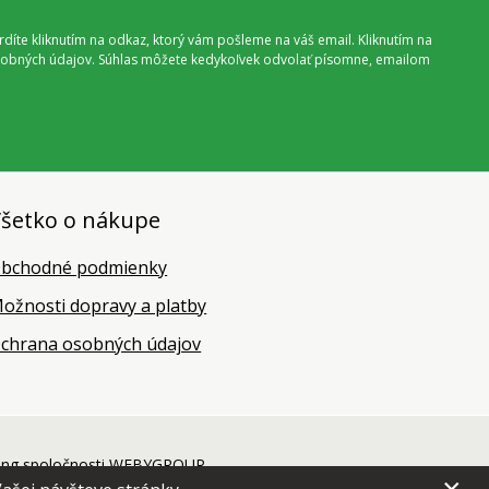
vrdíte kliknutím na odkaz, ktorý vám pošleme na váš email. Kliknutím na
 osobných údajov. Súhlas môžete kedykoľvek odvolať písomne, emailom
šetko o nákupe
bchodné podmienky
ožnosti dopravy a platby
chrana osobných údajov
ing
spoločnosti
WEBYGROUP