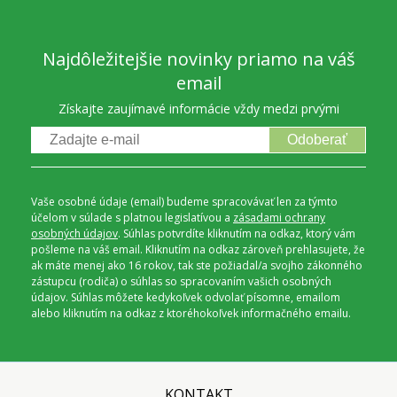
Najdôležitejšie novinky priamo na váš
email
Získajte zaujímavé informácie vždy medzi prvými
Odoberať
Vaše osobné údaje (email) budeme spracovávať len za týmto
účelom v súlade s platnou legislatívou a
zásadami ochrany
osobných údajov
. Súhlas potvrdíte kliknutím na odkaz, ktorý vám
pošleme na váš email. Kliknutím na odkaz zároveň prehlasujete, že
ak máte menej ako 16 rokov, tak ste požiadal/a svojho zákonného
zástupcu (rodiča) o súhlas so spracovaním vašich osobných
údajov. Súhlas môžete kedykoľvek odvolať písomne, emailom
alebo kliknutím na odkaz z ktoréhokoľvek informačného emailu.
KONTAKT