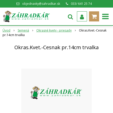
objednavky@zahradkar.sk
033/ 641 25 74
Úvod
Semená
Okrasné kvety - priesady
Okras.Kvet.-Cesnak
pr.14cm trvalka
Okras.Kvet.-Cesnak pr.14cm trvalka