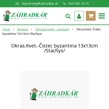
objednavky@zahradkar.sk
033/ 641 25 74
Úvod
Semená
Okrasné kvety - priesady
Okras.Kvet.-Čistec
byzantina 13x13cm /Stachys/
Okras.Kvet.-Čistec byzantina 13x13cm
/Stachys/