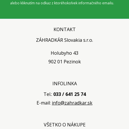
alebo kliknutím na odkaz z ktoréhokoľvek informačného emailu.
KONTAKT
ZÁHRADKÁR Slovakia s.r.o.
Holubyho 43
902 01 Pezinok
INFOLINKA
Tel.:
033 / 641 25 74
E-mail:
info@zahradkar.sk
VŠETKO O NÁKUPE