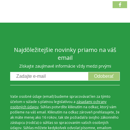
Najdôležitejšie novinky priamo na váš
email
Získajte zaujímavé informácie vždy medzi prvými
Odoberať
Vaše osobné údaje (email) budeme spracovávať len za týmto
účelom v súlade s platnou legislatívou a
zásadami ochrany
osobných údajov
. Súhlas potvrdíte kliknutím na odkaz, ktorý vám
pošleme na váš email. Kliknutím na odkaz zároveň prehlasujete, že
ak máte menej ako 16 rokov, tak ste požiadal/a svojho zákonného
zástupcu (rodiča) o súhlas so spracovaním vašich osobných
údajov. Súhlas môžete kedykoľvek odvolať písomne, emailom