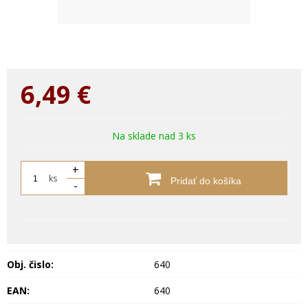
6,49
€
Na sklade nad 3 ks
+
ks
Pridať do košíka
-
Obj. čislo:
640
EAN:
640