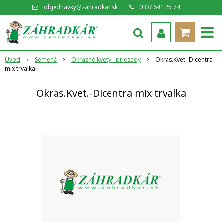
objednavky@zahradkar.sk
033/ 641 25 74
Úvod
Semená
Okrasné kvety - priesady
Okras.Kvet.-Dicentra
mix trvalka
Okras.Kvet.-Dicentra mix trvalka