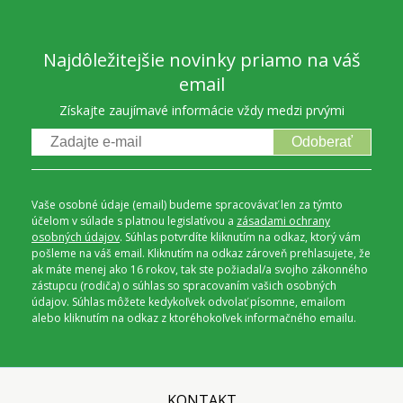
Najdôležitejšie novinky priamo na váš
email
Získajte zaujímavé informácie vždy medzi prvými
Odoberať
Vaše osobné údaje (email) budeme spracovávať len za týmto
účelom v súlade s platnou legislatívou a
zásadami ochrany
osobných údajov
. Súhlas potvrdíte kliknutím na odkaz, ktorý vám
pošleme na váš email. Kliknutím na odkaz zároveň prehlasujete, že
ak máte menej ako 16 rokov, tak ste požiadal/a svojho zákonného
zástupcu (rodiča) o súhlas so spracovaním vašich osobných
údajov. Súhlas môžete kedykoľvek odvolať písomne, emailom
alebo kliknutím na odkaz z ktoréhokoľvek informačného emailu.
KONTAKT