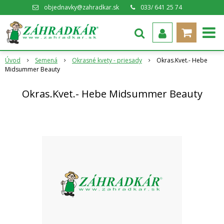
objednavky@zahradkar.sk
033/ 641 25 74
Úvod
Semená
Okrasné kvety - priesady
Okras.Kvet.- Hebe
Midsummer Beauty
Okras.Kvet.- Hebe Midsummer Beauty