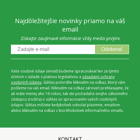
Najdôležitejšie novinky priamo na váš
email
Získajte zaujímavé informácie vždy medzi prvými
Odoberať
Vaše osobné údaje (email) budeme spracovávať len za týmto
účelom v súlade s platnou legislatívou a
zásadami ochrany
osobných údajov
. Súhlas potvrdíte kliknutím na odkaz, ktorý vám
pošleme na váš email. Kliknutím na odkaz zároveň prehlasujete, že
ak máte menej ako 16 rokov, tak ste požiadal/a svojho zákonného
zástupcu (rodiča) o súhlas so spracovaním vašich osobných
údajov. Súhlas môžete kedykoľvek odvolať písomne, emailom
alebo kliknutím na odkaz z ktoréhokoľvek informačného emailu.
KONTAKT