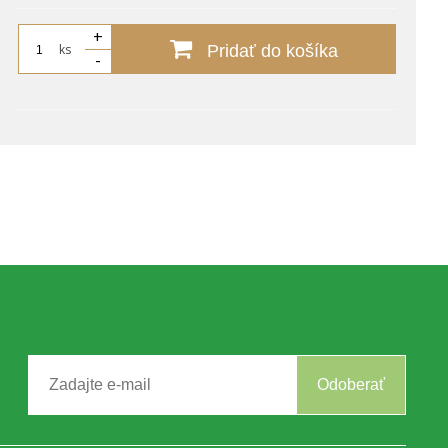
+
ks
Pridať do košíka
-
Odoberať