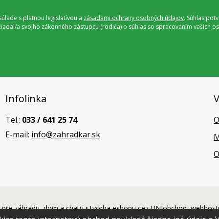
úlade s platnou legislatívou a
zásadami ochrany osobných údajov
. Súhlas pot
ožiadal/a svojho zákonného zástupcu (rodiča) o súhlas so spracovaním vašich
Infolinka
V
Tel.:
033 / 641 25 74
O
E-mail:
info@zahradkar.sk
M
O
pre záhradu, dom a chatu •
tvorba eshopu cez UNIobchod
,
webhost