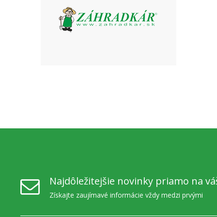
Najdôležitejšie novinky priamo na vá
Získajte zaujímavé informácie vždy medzi prvými