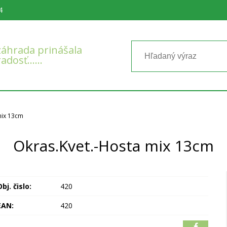
4
áhrada prinášala
radosť……
mix 13cm
Okras.Kvet.-Hosta mix 13cm
bj. čislo:
420
EAN:
420