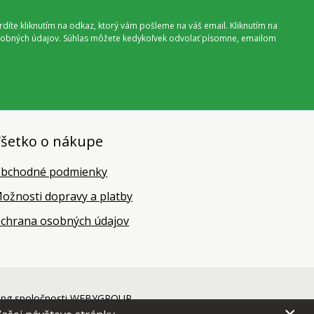
vrdíte kliknutím na odkaz, ktorý vám pošleme na váš email. Kliknutím na
 osobných údajov. Súhlas môžete kedykoľvek odvolať písomne, emailom
šetko o nákupe
bchodné podmienky
ožnosti dopravy a platby
chrana osobných údajov
ing
spoločnosti
WEBYGROUP