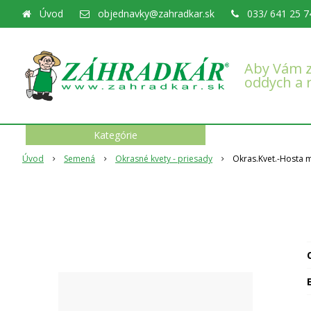
Úvod
objednavky@zahradkar.sk
033/ 641 25 7
Aby Vám z
oddych a 
Kategórie
Úvod
Semená
Okrasné kvety - priesady
Okras.Kvet.-Hosta 
O