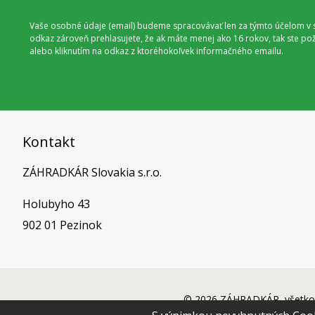
Vaše osobné údaje (email) budeme spracovávať len za týmto účelom v s
odkaz zároveň prehlasujete, že ak máte menej ako 16 rokov, tak ste p
alebo kliknutím na odkaz z ktoréhokoľvek informačného emailu.
Kontakt
ZÁHRADKÁR Slovakia s.r.o.
Holubyho 43
902 01 Pezinok
© 2026 ZÁHRADKÁR, všetko 