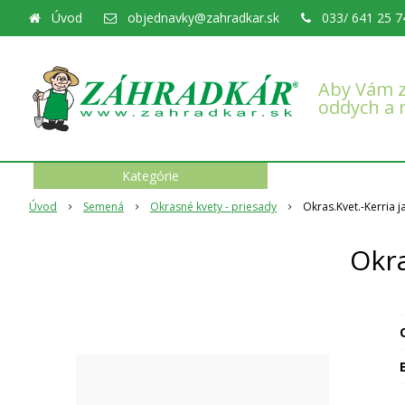
Úvod
objednavky@zahradkar.sk
033/ 641 25 7
Aby Vám z
oddych a 
Kategórie
Úvod
Semená
Okrasné kvety - priesady
Okras.Kvet.-Kerria 
Okra
O