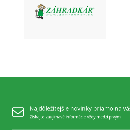
Najdôležitejšie novinky priamo na vá
Získajte zaujímavé informácie vždy medzi prvými