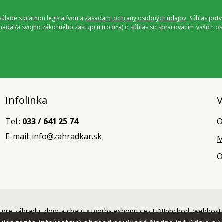
úlade s platnou legislatívou a
zásadami ochrany osobných údajov
. Súhlas pot
ožiadal/a svojho zákonného zástupcu (rodiča) o súhlas so spracovaním vašich
Infolinka
V
Tel.:
033 / 641 25 74
O
E-mail:
info@zahradkar.sk
M
O
pre záhradu, dom a chatu •
tvorba eshopu cez UNIobchod
,
webhost