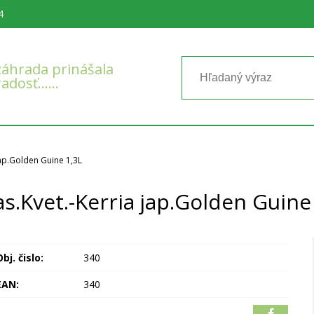
4
áhrada prinášala
radosť……
jap.Golden Guine 1,3L
s.Kvet.-Kerria jap.Golden Guine
bj. čislo:
340
EAN:
340