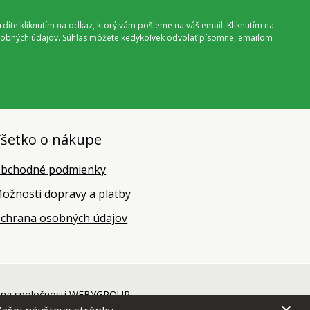
vrdíte kliknutím na odkaz, ktorý vám pošleme na váš email. Kliknutím na
 osobných údajov. Súhlas môžete kedykoľvek odvolať písomne, emailom
šetko o nákupe
bchodné podmienky
ožnosti dopravy a platby
chrana osobných údajov
ing
spoločnosti
WEBYGROUP