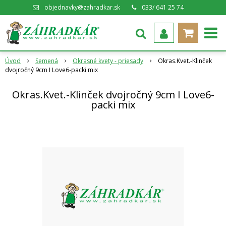
objednavky@zahradkar.sk
033/ 641 25 74
Úvod
Semená
Okrasné kvety - priesady
Okras.Kvet.-Klinček
dvojročný 9cm I Love6-packi mix
Okras.Kvet.-Klinček dvojročný 9cm I Love6-
packi mix