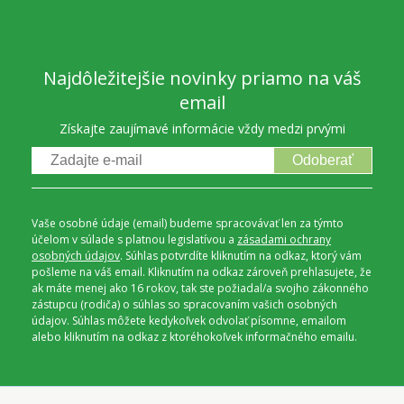
Najdôležitejšie novinky priamo na váš
email
Získajte zaujímavé informácie vždy medzi prvými
Odoberať
Vaše osobné údaje (email) budeme spracovávať len za týmto
účelom v súlade s platnou legislatívou a
zásadami ochrany
osobných údajov
. Súhlas potvrdíte kliknutím na odkaz, ktorý vám
pošleme na váš email. Kliknutím na odkaz zároveň prehlasujete, že
ak máte menej ako 16 rokov, tak ste požiadal/a svojho zákonného
zástupcu (rodiča) o súhlas so spracovaním vašich osobných
údajov. Súhlas môžete kedykoľvek odvolať písomne, emailom
alebo kliknutím na odkaz z ktoréhokoľvek informačného emailu.