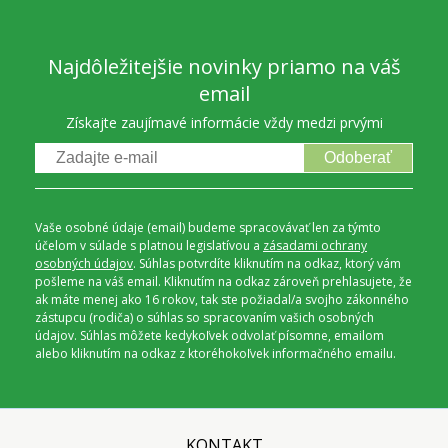
Najdôležitejšie novinky priamo na váš
email
Získajte zaujímavé informácie vždy medzi prvými
Odoberať
Vaše osobné údaje (email) budeme spracovávať len za týmto
účelom v súlade s platnou legislatívou a
zásadami ochrany
osobných údajov
. Súhlas potvrdíte kliknutím na odkaz, ktorý vám
pošleme na váš email. Kliknutím na odkaz zároveň prehlasujete, že
ak máte menej ako 16 rokov, tak ste požiadal/a svojho zákonného
zástupcu (rodiča) o súhlas so spracovaním vašich osobných
údajov. Súhlas môžete kedykoľvek odvolať písomne, emailom
alebo kliknutím na odkaz z ktoréhokoľvek informačného emailu.
KONTAKT