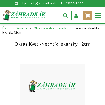
objednavky@zahradkar.sk
033/ 641 25 74
Úvod
Semená
Okrasné kvety - priesady
Okras.Kvet.-Nechtík
lekársky 12cm
Okras.Kvet.-Nechtík lekársky 12cm