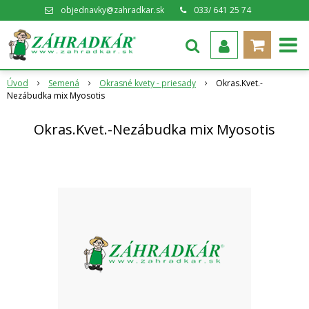
objednavky@zahradkar.sk
033/ 641 25 74
Úvod
Semená
Okrasné kvety - priesady
Okras.Kvet.-
Nezábudka mix Myosotis
Okras.Kvet.-Nezábudka mix Myosotis