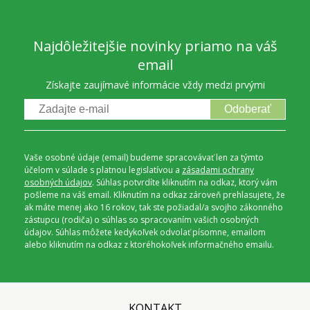
Najdôležitejšie novinky priamo na váš
email
Získajte zaujímavé informácie vždy medzi prvými
Odoberať
Vaše osobné údaje (email) budeme spracovávať len za týmto
účelom v súlade s platnou legislatívou a
zásadami ochrany
osobných údajov
. Súhlas potvrdíte kliknutím na odkaz, ktorý vám
pošleme na váš email. Kliknutím na odkaz zároveň prehlasujete, že
ak máte menej ako 16 rokov, tak ste požiadal/a svojho zákonného
zástupcu (rodiča) o súhlas so spracovaním vašich osobných
údajov. Súhlas môžete kedykoľvek odvolať písomne, emailom
alebo kliknutím na odkaz z ktoréhokoľvek informačného emailu.
KONTAKT