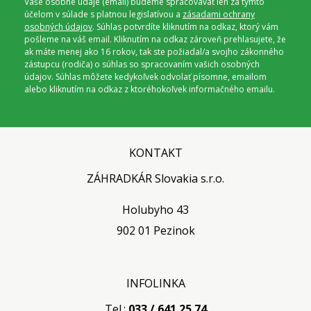
Vaše osobné údaje (email) budeme spracovávať len za týmto
účelom v súlade s platnou legislatívou a
zásadami ochrany
osobných údajov
. Súhlas potvrdíte kliknutím na odkaz, ktorý vám
pošleme na váš email. Kliknutím na odkaz zároveň prehlasujete, že
ak máte menej ako 16 rokov, tak ste požiadal/a svojho zákonného
zástupcu (rodiča) o súhlas so spracovaním vašich osobných
údajov. Súhlas môžete kedykoľvek odvolať písomne, emailom
alebo kliknutím na odkaz z ktoréhokoľvek informačného emailu.
KONTAKT
ZÁHRADKÁR Slovakia s.r.o.
Holubyho 43
902 01 Pezinok
INFOLINKA
Tel.:
033 / 641 25 74