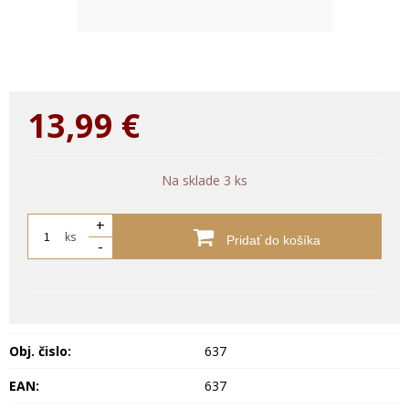
13,99
€
Na sklade 3 ks
+
ks
Pridať do košíka
-
Obj. čislo:
637
EAN:
637