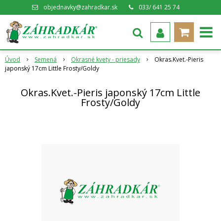
objednavky@zahradkar.sk
033/ 641 25 74
Úvod
Semená
Okrasné kvety - priesady
Okras.Kvet.-Pieris
japonský 17cm Little Frosty/Goldy
Okras.Kvet.-Pieris japonský 17cm Little
Frosty/Goldy