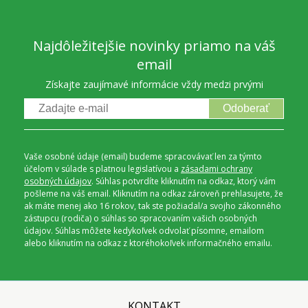
Najdôležitejšie novinky priamo na váš
email
Získajte zaujímavé informácie vždy medzi prvými
Odoberať
Vaše osobné údaje (email) budeme spracovávať len za týmto
účelom v súlade s platnou legislatívou a
zásadami ochrany
osobných údajov
. Súhlas potvrdíte kliknutím na odkaz, ktorý vám
pošleme na váš email. Kliknutím na odkaz zároveň prehlasujete, že
ak máte menej ako 16 rokov, tak ste požiadal/a svojho zákonného
zástupcu (rodiča) o súhlas so spracovaním vašich osobných
údajov. Súhlas môžete kedykoľvek odvolať písomne, emailom
alebo kliknutím na odkaz z ktoréhokoľvek informačného emailu.
KONTAKT