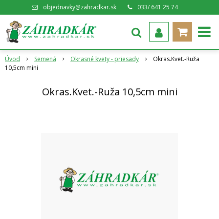
objednavky@zahradkar.sk
033/ 641 25 74
Úvod
Semená
Okrasné kvety - priesady
Okras.Kvet.-Ruža
10,5cm mini
Okras.Kvet.-Ruža 10,5cm mini