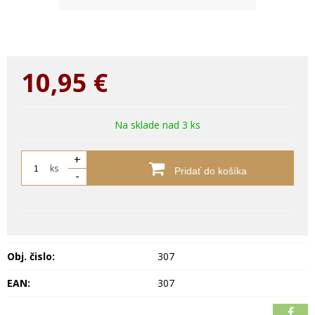
10,95
€
Na sklade nad 3 ks
+
ks
Pridať do košíka
-
Obj. čislo:
307
EAN:
307