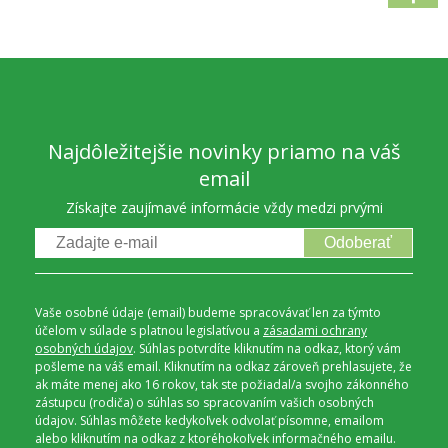
Najdôležitejšie novinky priamo na váš
email
Získajte zaujímavé informácie vždy medzi prvými
Odoberať
Vaše osobné údaje (email) budeme spracovávať len za týmto
účelom v súlade s platnou legislatívou a
zásadami ochrany
osobných údajov
. Súhlas potvrdíte kliknutím na odkaz, ktorý vám
pošleme na váš email. Kliknutím na odkaz zároveň prehlasujete, že
ak máte menej ako 16 rokov, tak ste požiadal/a svojho zákonného
zástupcu (rodiča) o súhlas so spracovaním vašich osobných
údajov. Súhlas môžete kedykoľvek odvolať písomne, emailom
alebo kliknutím na odkaz z ktoréhokoľvek informačného emailu.