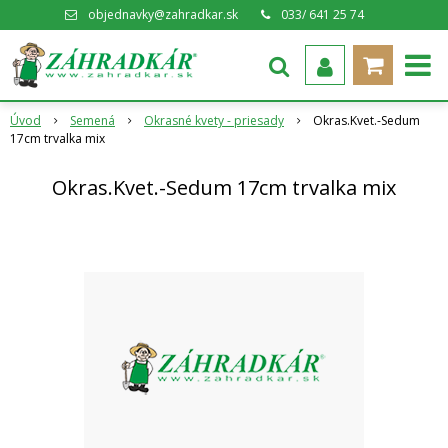
objednavky@zahradkar.sk
033/ 641 25 74
Úvod
Semená
Okrasné kvety - priesady
Okras.Kvet.-Sedum
17cm trvalka mix
Okras.Kvet.-Sedum 17cm trvalka mix