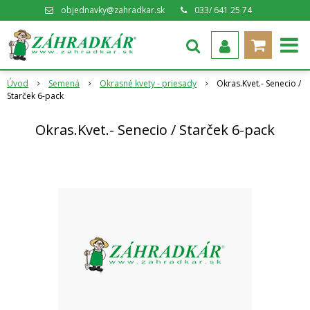
objednavky@zahradkar.sk
033/ 641 25 74
Úvod
Semená
Okrasné kvety - priesady
Okras.Kvet.- Senecio /
Starček 6-pack
Okras.Kvet.- Senecio / Starček 6-pack