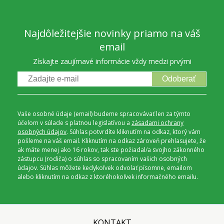
Najdôležitejšie novinky priamo na váš
email
Získajte zaujímavé informácie vždy medzi prvými
Odoberať
Vaše osobné údaje (email) budeme spracovávať len za týmto
účelom v súlade s platnou legislatívou a
zásadami ochrany
osobných údajov
. Súhlas potvrdíte kliknutím na odkaz, ktorý vám
pošleme na váš email. Kliknutím na odkaz zároveň prehlasujete, že
ak máte menej ako 16 rokov, tak ste požiadal/a svojho zákonného
zástupcu (rodiča) o súhlas so spracovaním vašich osobných
údajov. Súhlas môžete kedykoľvek odvolať písomne, emailom
alebo kliknutím na odkaz z ktoréhokoľvek informačného emailu.
KONTAKT