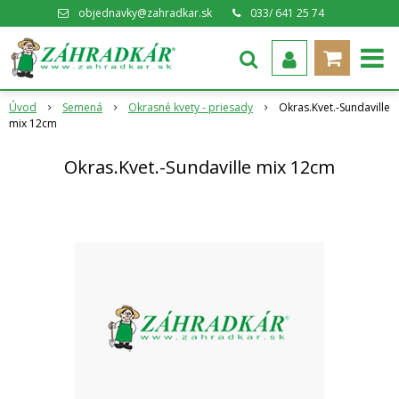
objednavky@zahradkar.sk
033/ 641 25 74
Úvod
Semená
Okrasné kvety - priesady
Okras.Kvet.-Sundaville
mix 12cm
Okras.Kvet.-Sundaville mix 12cm