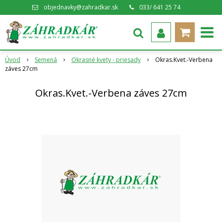
objednavky@zahradkar.sk
033/ 641 25 74
Úvod
Semená
Okrasné kvety - priesady
Okras.Kvet.-Verbena
záves 27cm
Okras.Kvet.-Verbena záves 27cm