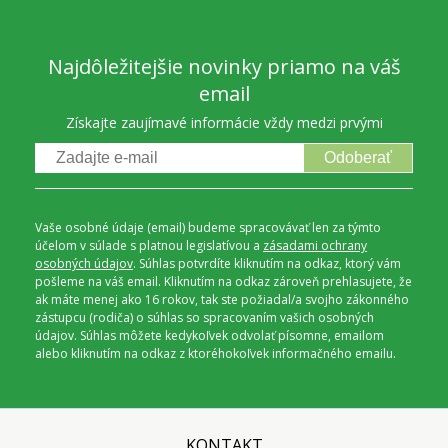
Najdôležitejšie novinky priamo na váš
email
Získajte zaujímavé informácie vždy medzi prvými
Odoberať
Vaše osobné údaje (email) budeme spracovávať len za týmto
účelom v súlade s platnou legislatívou a
zásadami ochrany
osobných údajov
. Súhlas potvrdíte kliknutím na odkaz, ktorý vám
pošleme na váš email. Kliknutím na odkaz zároveň prehlasujete, že
ak máte menej ako 16 rokov, tak ste požiadal/a svojho zákonného
zástupcu (rodiča) o súhlas so spracovaním vašich osobných
údajov. Súhlas môžete kedykoľvek odvolať písomne, emailom
alebo kliknutím na odkaz z ktoréhokoľvek informačného emailu.
KONTAKT