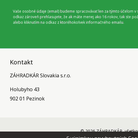
Vaše osobné údaje (email) budeme spracovávať len za týmto účelom v s
odkaz zároveň prehlasujete, že ak máte menej ako 16 rokov, tak ste p
alebo kliknutím na odkaz z ktoréhokoľvek informačného emailu.
Kontakt
ZÁHRADKÁR Slovakia s.r.o.
Holubyho 43
902 01 Pezinok
© 2026 ZÁHRADKÁR, všetko 