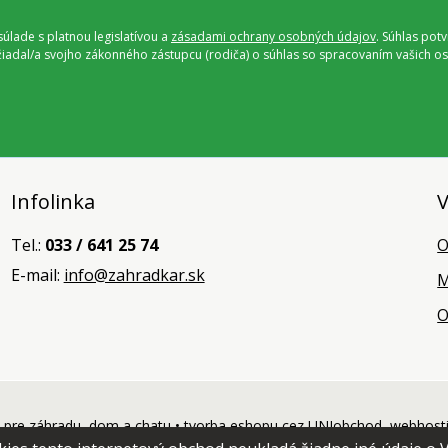
úlade s platnou legislatívou a
zásadami ochrany osobných údajov
. Súhlas pot
ožiadal/a svojho zákonného zástupcu (rodiča) o súhlas so spracovaním vašich
Infolinka
V
Tel.:
033 / 641 25 74
O
E-mail:
info@zahradkar.sk
M
O
pre záhradu, dom a chatu •
tvorba eshopu cez UNIobchod
,
webhost