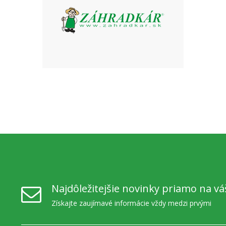
Najdôležitejšie novinky priamo na vá
Získajte zaujímavé informácie vždy medzi prvými