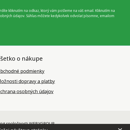
vrdíte kliknutím na odkaz, ktorý vám pošleme na váš email. Kliknutím na
 osobných údajov. Súhlas môžete kedykoľvek odvolať písomne, emailom
šetko o nákupe
bchodné podmienky
ožnosti dopravy a platby
chrana osobných údajov
ing
spoločnosti
WEBYGROUP