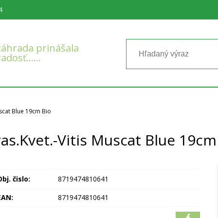
4
áhrada prinášala
radosť……
uscat Blue 19cm Bio
as.Kvet.-Vitis Muscat Blue 19cm
bj. čislo:
8719474810641
EAN:
8719474810641