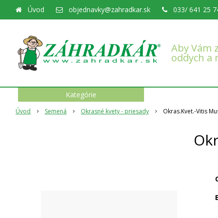
Úvod
objednavky@zahradkar.sk
033/ 641 25 7
Aby Vám z
oddych a 
Kategórie
Úvod
Semená
Okrasné kvety - priesady
Okras.Kvet.-Vitis M
Okr
O