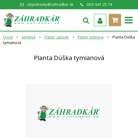
objednavky@zahradkar.sk
033/ 641 25 74
Úvod
Semená
Planty,,jahody
Planty zelenina
Planta Dúška
tymianová
Planta Dúška tymianová