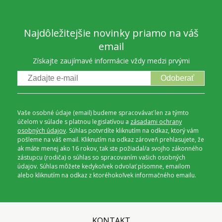
Najdôležitejšie novinky priamo na váš
email
Získajte zaujímavé informácie vždy medzi prvými
Odoberať
Vaše osobné údaje (email) budeme spracovávať len za týmto
účelom v súlade s platnou legislatívou a
zásadami ochrany
osobných údajov
. Súhlas potvrdíte kliknutím na odkaz, ktorý vám
pošleme na váš email. Kliknutím na odkaz zároveň prehlasujete, že
ak máte menej ako 16 rokov, tak ste požiadal/a svojho zákonného
zástupcu (rodiča) o súhlas so spracovaním vašich osobných
údajov. Súhlas môžete kedykoľvek odvolať písomne, emailom
alebo kliknutím na odkaz z ktoréhokoľvek informačného emailu.
KONTAKT