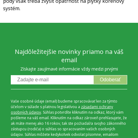
pôdy však treba zvýšiť opatrnosť na plytký koreňový
systém.
Najdôležitejšie novinky priamo na váš
email
Získajte zaujímavé informácie vždy medzi prvými
Odoberať
Vaše osobné údaje (email) budeme spracovávať len za týmto
účelom v súlade s platnou legislatívou a
zásadami ochrany
osobných údajov
. Súhlas potvrdíte kliknutím na odkaz, ktorý vám
pošleme na váš email. Kliknutím na odkaz zároveň prehlasujete, že
ak máte menej ako 16 rokov, tak ste požiadal/a svojho zákonného
zástupcu (rodiča) o súhlas so spracovaním vašich osobných
údajov. Súhlas môžete kedykoľvek odvolať písomne, emailom