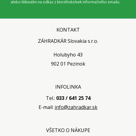
alebo kliknutím na odkaz z ktoréhokoľvek informačného emailu.
KONTAKT
ZÁHRADKÁR Slovakia s.r.o.
Holubyho 43
902 01 Pezinok
INFOLINKA
Tel.:
033 / 641 25 74
E-mail:
info@zahradkar.sk
VŠETKO O NÁKUPE