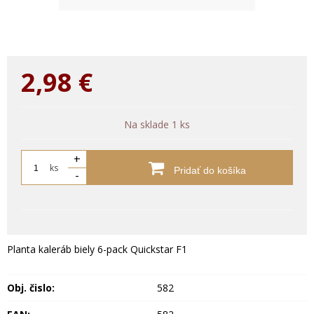
2,98
€
Na sklade 1 ks
+
ks
Pridať do košíka
-
Planta kaleráb biely 6-pack Quickstar F1
Obj. čislo:
582