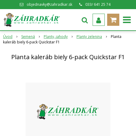
objednavky@zahradkar.sk
033/ 641 25 74
Úvod
Semená
Planty,,jahody
Planty zelenina
Planta
kaleráb biely 6-pack Quickstar F1
Planta kaleráb biely 6-pack Quickstar F1