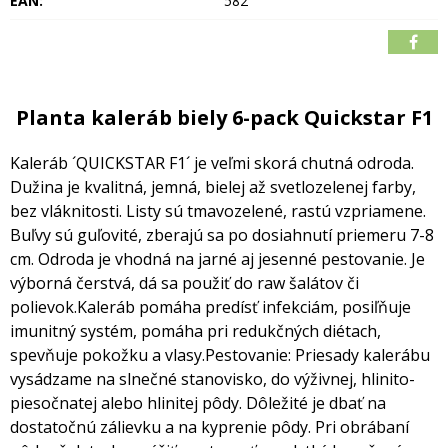
EAN:
582
Planta kaleráb biely 6-pack Quickstar F1
Kaleráb ´QUICKSTAR F1´ je veľmi skorá chutná odroda.
Dužina je kvalitná, jemná, bielej až svetlozelenej farby,
bez vláknitosti.
Listy sú tmavozelené, rastú vzpriamene.
Buľvy sú guľovité, zberajú sa po dosiahnutí priemeru 7-8
cm.
Odroda je vhodná na jarné aj jesenné pestovanie. Je
výborná čerstvá, dá sa použiť do raw šalátov či
polievok.
Kaleráb pomáha predísť infekciám, posiľňuje
imunitný systém, pomáha pri redukčných diétach,
spevňuje pokožku a vlasy.
Pestovanie: Priesady kalerábu
vysádzame na slnečné stanovisko, do výživnej, hlinito-
piesočnatej alebo hlinitej pôdy.
Dôležité je dbať na
dostatočnú zálievku a na kyprenie pôdy. Pri obrábaní