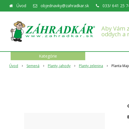
Úvod
objednavky@zahradkar.sk
033/ 641 25 7
Aby Vám z
oddych a 
Kategórie
Úvod
Semená
Planty,,jahody
Planty zelenina
Planta Maj
O