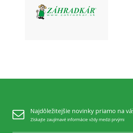
Najdôležitejšie novinky priamo na vá
Získajte zaujímavé informácie vždy medzi prvými