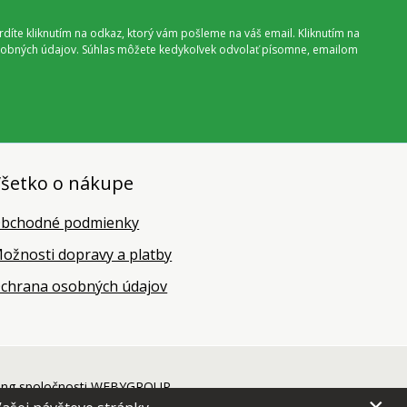
vrdíte kliknutím na odkaz, ktorý vám pošleme na váš email. Kliknutím na
 osobných údajov. Súhlas môžete kedykoľvek odvolať písomne, emailom
šetko o nákupe
bchodné podmienky
ožnosti dopravy a platby
chrana osobných údajov
ing
spoločnosti
WEBYGROUP