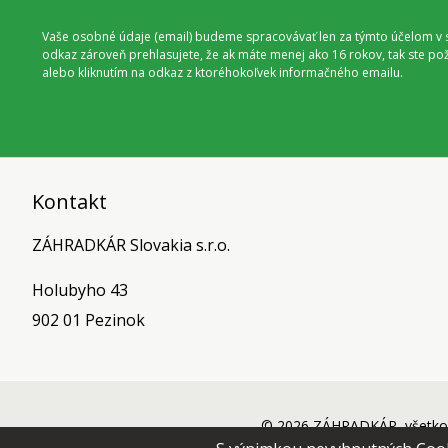
Vaše osobné údaje (email) budeme spracovávať len za týmto účelom v s
odkaz zároveň prehlasujete, že ak máte menej ako 16 rokov, tak ste p
alebo kliknutím na odkaz z ktoréhokoľvek informačného emailu.
Kontakt
ZÁHRADKÁR Slovakia s.r.o.
Holubyho 43
902 01 Pezinok
© 2026 ZÁHRADKÁR, všetko 