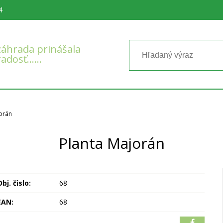
4
áhrada prinášala
radosť……
orán
Planta Majorán
bj. čislo:
68
EAN:
68