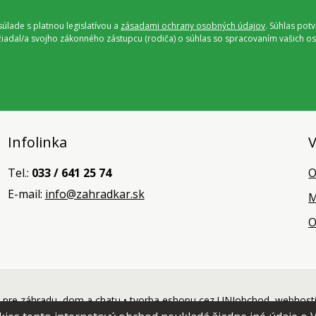
úlade s platnou legislatívou a
zásadami ochrany osobných údajov
. Súhlas pot
ožiadal/a svojho zákonného zástupcu (rodiča) o súhlas so spracovaním vašich
Infolinka
V
Tel.:
033 / 641 25 74
O
E-mail:
info@zahradkar.sk
M
O
pre záhradu, dom a chatu •
tvorba eshopu cez UNIobchod
,
webhost