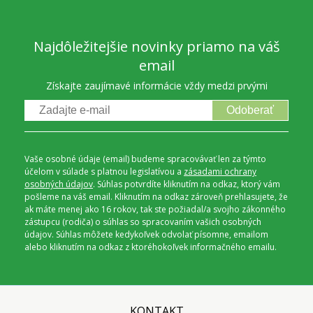
Najdôležitejšie novinky priamo na váš
email
Získajte zaujímavé informácie vždy medzi prvými
Odoberať
Vaše osobné údaje (email) budeme spracovávať len za týmto
účelom v súlade s platnou legislatívou a
zásadami ochrany
osobných údajov
. Súhlas potvrdíte kliknutím na odkaz, ktorý vám
pošleme na váš email. Kliknutím na odkaz zároveň prehlasujete, že
ak máte menej ako 16 rokov, tak ste požiadal/a svojho zákonného
zástupcu (rodiča) o súhlas so spracovaním vašich osobných
údajov. Súhlas môžete kedykoľvek odvolať písomne, emailom
alebo kliknutím na odkaz z ktoréhokoľvek informačného emailu.
KONTAKT