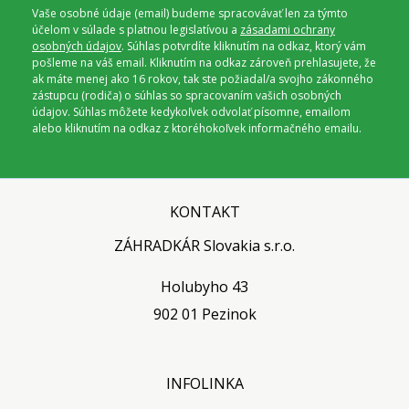
Vaše osobné údaje (email) budeme spracovávať len za týmto
účelom v súlade s platnou legislatívou a
zásadami ochrany
osobných údajov
. Súhlas potvrdíte kliknutím na odkaz, ktorý vám
pošleme na váš email. Kliknutím na odkaz zároveň prehlasujete, že
ak máte menej ako 16 rokov, tak ste požiadal/a svojho zákonného
zástupcu (rodiča) o súhlas so spracovaním vašich osobných
údajov. Súhlas môžete kedykoľvek odvolať písomne, emailom
alebo kliknutím na odkaz z ktoréhokoľvek informačného emailu.
KONTAKT
ZÁHRADKÁR Slovakia s.r.o.
Holubyho 43
902 01 Pezinok
INFOLINKA