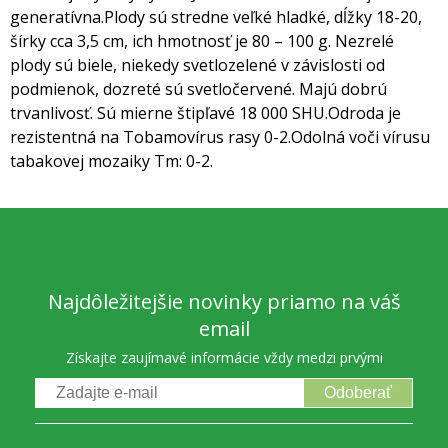
generatívna.
Plody sú stredne veľké hladké, dĺžky 18-20,
šírky cca 3,5 cm, ich hmotnosť je 80 – 100 g.
Nezrelé
plody sú biele, niekedy svetlozelené v závislosti od
podmienok, dozreté sú svetločervené.
Majú dobrú
trvanlivosť. Sú mierne štipľavé 18 000 SHU.
Odroda je
rezistentná na Tobamovírus rasy 0-2.
Odolná voči vírusu
tabakovej mozaiky Tm: 0-2.
Najdôležitejšie novinky priamo na váš
email
Získajte zaujímavé informácie vždy medzi prvými
Odoberať