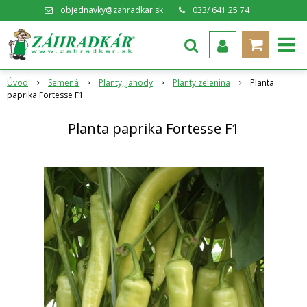
objednavky@zahradkar.sk
033/ 641 25 74
Úvod
Semená
Planty,,jahody
Planty zelenina
Planta
paprika Fortesse F1
Planta paprika Fortesse F1