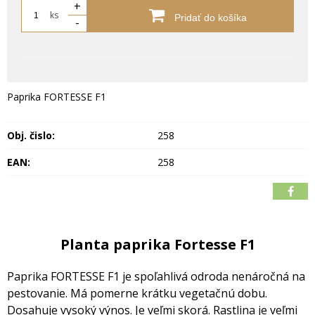
+
ks
Pridať do košíka
-
Paprika FORTESSE F1
Obj. čislo:
258
EAN:
258
Planta paprika Fortesse F1
Paprika FORTESSE F1 je spoľahlivá odroda nenáročná na
pestovanie. Má pomerne krátku vegetačnú dobu.
Dosahuje vysoký výnos. Je veľmi skorá.
Rastlina je veľmi