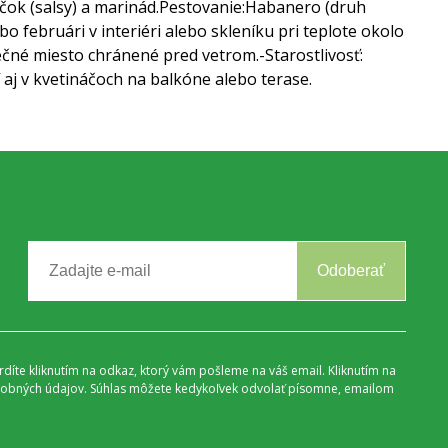
čok (salsy) a marinád.
Pestovanie:
Habanero (druh
bo februári v interiéri alebo skleníku pri teplote okolo
nečné miesto chránené pred vetrom.
-Starostlivosť:
 aj v kvetináčoch na balkóne alebo terase.
Odoberať
vrdíte kliknutím na odkaz, ktorý vám pošleme na váš email. Kliknutím na
 osobných údajov. Súhlas môžete kedykoľvek odvolať písomne, emailom