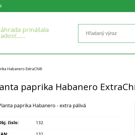
4
áhrada prinášala
radosť……
rika Habanero ExtraChilli
lanta paprika Habanero ExtraChil
Planta paprika Habanero - extra pálivá
bj. čislo:
132
EAN:
132