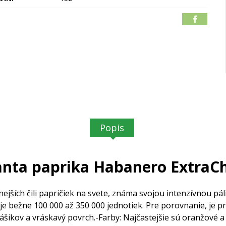
Popis
anta paprika Habanero ExtraChi
ejších čili papričiek na svete, známa
svojou intenzívnou pá
uje bežne 100 000 až 350 000 jednotiek.
Pre porovnanie, je pr
ášikov a vráskavý povrch.
-Farby: Najčastejšie sú oranžové a 