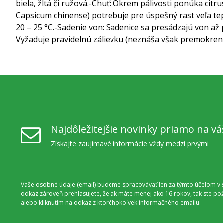
biela, žltá či ružová.
-Chuť: Okrem pálivosti ponúka citru
Capsicum chinense) potrebuje pre úspešný rast veľa tepl
20 – 25 °C.
-Sadenie von: Sadenice sa presádzajú von až 
Vyžaduje pravidelnú zálievku (neznáša však premokreni
Najdôležitejšie novinky priamo na vá
Získajte zaujímavé informácie vždy medzi prvými
Vaše osobné údaje (email) budeme spracovávať len za týmto účelom v s
odkaz zároveň prehlasujete, že ak máte menej ako 16 rokov, tak ste p
alebo kliknutím na odkaz z ktoréhokoľvek informačného emailu.