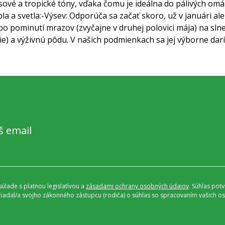
sové a tropické tóny, vďaka čomu je ideálna do
pálivých omá
a a svetla:
-Výsev: Odporúča sa začať skoro, už v januári ale
po pominutí mrazov (zvyčajne v druhej polovici mája) na sl
e) a výživnú pôdu.
V našich podmienkach sa jej výborne darí
š email
úlade s platnou legislatívou a
zásadami ochrany osobných údajov
. Súhlas pot
ožiadal/a svojho zákonného zástupcu (rodiča) o súhlas so spracovaním vašich