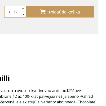
+
ks
Pridať do košíka
-
lli
livosťou a ovocno-kvetinovou arómou.
Kľúčové
ibližne 12 až 100-krát pálivejšia než jalapeno.
-Vzhľad:
červené, ale existujú aj varianty ako hnedá (Chocolate),