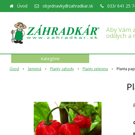
Úvod
objednavky@zahradkar.sk
033/ 641 25 7
Aby Vám z
oddych a 
Kategórie
Úvod
Semená
Planty,,jahody
Planty zelenina
Planta pap
P
O