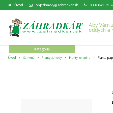
Úvod
objednavky@zahradkar.sk
033/ 641 25 7
Aby Vám z
oddych a 
Kategórie
Úvod
Semená
Planty,,jahody
Planty zelenina
Planta pap
O