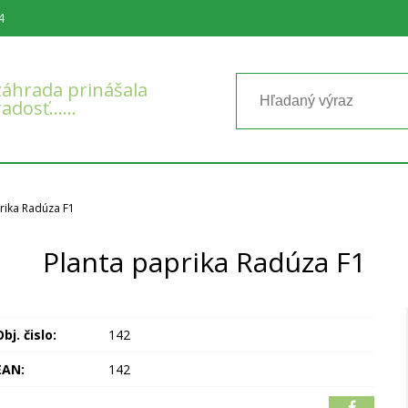
4
áhrada prinášala
radosť……
rika Radúza F1
Planta paprika Radúza F1
bj. čislo:
142
EAN:
142