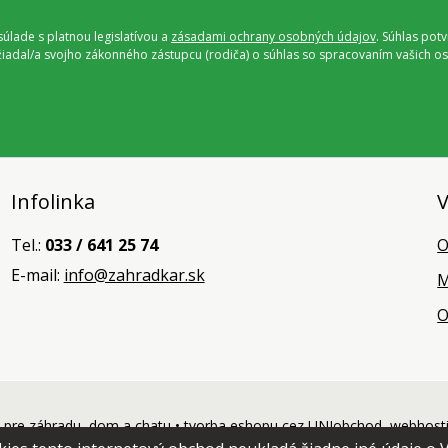
úlade s platnou legislatívou a
zásadami ochrany osobných údajov
. Súhlas pot
ožiadal/a svojho zákonného zástupcu (rodiča) o súhlas so spracovaním vašich
Infolinka
V
Tel.:
033 / 641 25 74
O
E-mail:
info@zahradkar.sk
M
O
pre záhradu, dom a chatu •
tvorba eshopu cez UNIobchod
,
webhost