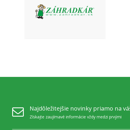
Najdôležitejšie novinky priamo na vá
Získajte zaujímavé informácie vždy medzi prvými