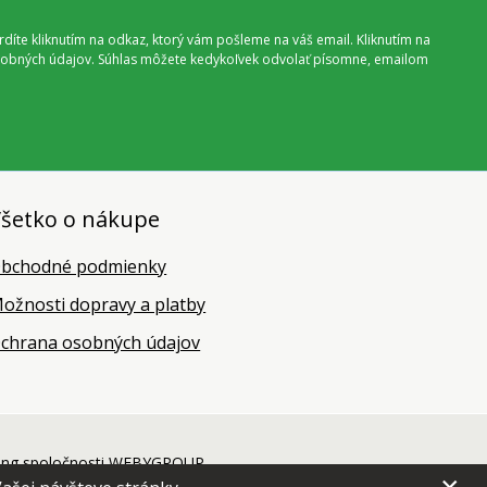
vrdíte kliknutím na odkaz, ktorý vám pošleme na váš email. Kliknutím na
 osobných údajov. Súhlas môžete kedykoľvek odvolať písomne, emailom
šetko o nákupe
bchodné podmienky
ožnosti dopravy a platby
chrana osobných údajov
ing
spoločnosti
WEBYGROUP