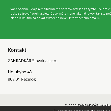
Vaše osobné údaje (email) budeme spracovávať len za týmto účelom v s
odkaz zároveň prehlasujete, že ak máte menej ako 16 rokov, tak ste p
alebo kliknutím na odkaz z ktoréhokoľvek informačného emailu.
Kontakt
ZÁHRADKÁR Slovakia s.r.o.
Holubyho 43
902 01 Pezinok
© 2026 ZÁHRADKÁR, všetko 