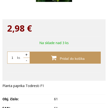
2,98
€
Na sklade nad 3 ks
+
ks
Pridať do košíka
-
Planta paprika Todiresti F1
Obj. čislo:
61