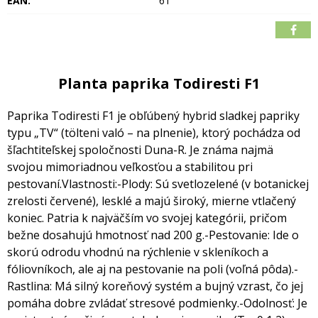
EAN:
61
Planta paprika Todiresti F1
Paprika Todiresti F1 je obľúbený hybrid sladkej papriky
typu „TV“ (tölteni való – na plnenie),
ktorý pochádza od
šľachtiteľskej spoločnosti Duna-R. Je známa najmä
svojou mimoriadnou veľkosťou a stabilitou pri
pestovaní.
Vlastnosti:
-Plody: Sú svetlozelené (v botanickej
zrelosti červené), lesklé a majú široký, mierne vtlačený
koniec.
Patria k najväčším vo svojej kategórii, pričom
bežne dosahujú hmotnosť nad 200 g.
-Pestovanie: Ide o
skorú odrodu vhodnú na rýchlenie v skleníkoch a
fóliovníkoch, ale aj na pestovanie na poli (voľná pôda).
-
Rastlina: Má silný koreňový systém a bujný vzrast, čo jej
pomáha dobre zvládať stresové podmienky.
-Odolnosť: Je