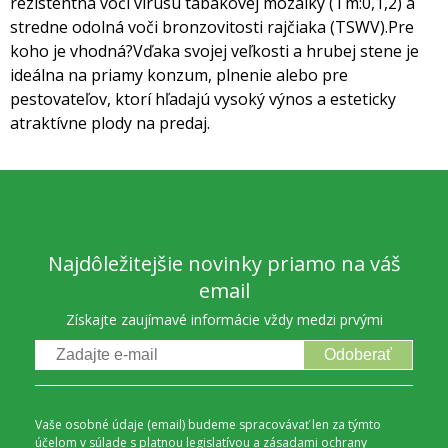
rezistentná voči vírusu tabakovej mozaiky (Tm:0,1,2) a
stredne odolná voči bronzovitosti rajčiaka (TSWV).
Pre
koho je vhodná?
Vďaka svojej veľkosti a hrubej stene je
ideálna na priamy konzum, plnenie alebo pre
pestovateľov, ktorí hľadajú vysoký výnos a esteticky
atraktívne plody na predaj.
Najdôležitejšie novinky priamo na váš
email
Získajte zaujímavé informácie vždy medzi prvými
Odoberať
Vaše osobné údaje (email) budeme spracovávať len za týmto
účelom v súlade s platnou legislatívou a
zásadami ochrany