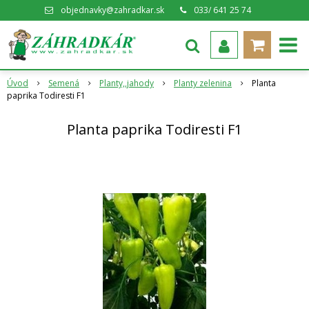
objednavky@zahradkar.sk
033/ 641 25 74
Úvod
Semená
Planty,,jahody
Planty zelenina
Planta
paprika Todiresti F1
Planta paprika Todiresti F1