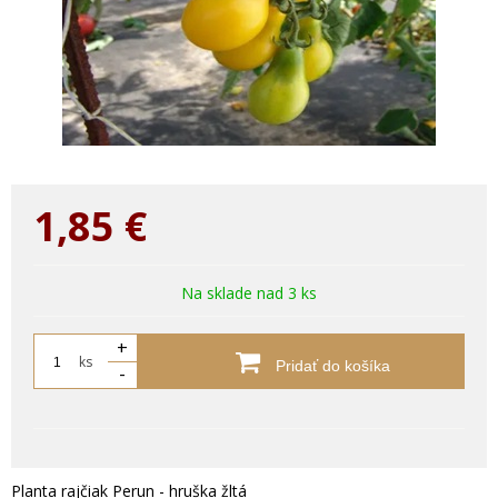
1,85
€
Na sklade nad 3 ks
+
ks
Pridať do košíka
-
Planta rajčiak Perun - hruška žltá