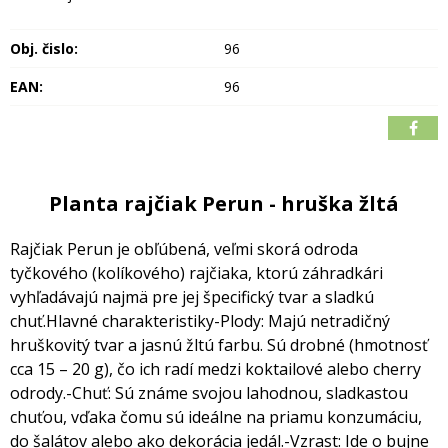
Obj. čislo:
96
EAN:
96
Planta rajčiak Perun - hruška žltá
Rajčiak Perun je obľúbená, veľmi skorá odroda
tyčkového (kolíkového) rajčiaka, ktorú záhradkári
vyhľadávajú najmä pre jej špecifický tvar a sladkú
chuť.
Hlavné charakteristiky
-Plody: Majú netradičný
hruškovitý tvar a jasnú žltú farbu. Sú drobné (hmotnosť
cca 15 – 20 g), čo ich radí medzi koktailové alebo cherry
odrody.
-Chuť: Sú známe svojou lahodnou, sladkastou
chuťou, vďaka čomu sú ideálne na priamu konzumáciu,
do šalátov alebo ako dekorácia jedál.
-Vzrast: Ide o bujne