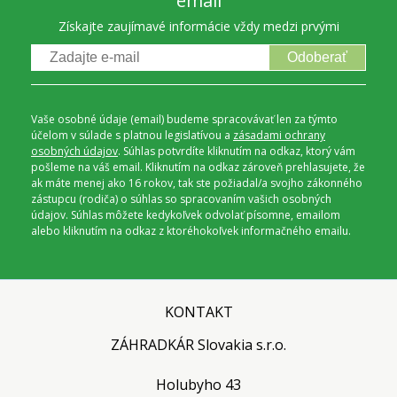
email
Získajte zaujímavé informácie vždy medzi prvými
Odoberať
Vaše osobné údaje (email) budeme spracovávať len za týmto
účelom v súlade s platnou legislatívou a
zásadami ochrany
osobných údajov
. Súhlas potvrdíte kliknutím na odkaz, ktorý vám
pošleme na váš email. Kliknutím na odkaz zároveň prehlasujete, že
ak máte menej ako 16 rokov, tak ste požiadal/a svojho zákonného
zástupcu (rodiča) o súhlas so spracovaním vašich osobných
údajov. Súhlas môžete kedykoľvek odvolať písomne, emailom
alebo kliknutím na odkaz z ktoréhokoľvek informačného emailu.
KONTAKT
ZÁHRADKÁR Slovakia s.r.o.
Holubyho 43