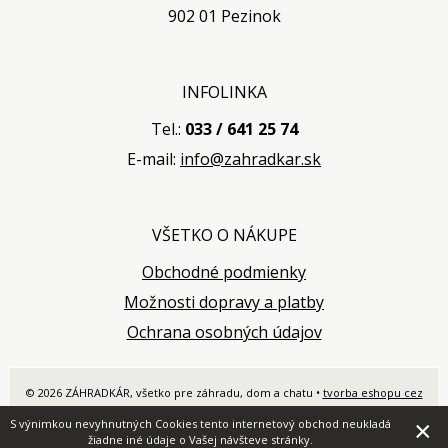
902 01 Pezinok
INFOLINKA
Tel.:
033 / 641 25 74
E-mail:
info@zahradkar.sk
VŠETKO O NÁKUPE
Obchodné podmienky
Možnosti dopravy a platby
Ochrana osobných údajov
© 2026 ZÁHRADKÁR, všetko pre záhradu, dom a chatu •
tvorba eshopu cez
UNIobchod
,
webhosting
spoločnosti
WEBYGROUP
×
S výnimkou nevyhnutných Cookies tento internetový obchod neukladá
žiadne iné údaje o Vašej návšteve stránky.