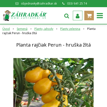
objednavky@zahradkar.sk
033/ 641 25 74
Úvod
Semená
Planty,,jahody
Planty zelenina
Planta
rajčiak Perun - hruška žltá
Planta rajčiak Perun - hruška žltá