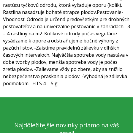
rastúcu tyčkovú odrodu, ktorá vyžaduje oporu (kolík).
Rastlina nasadzuje bohaté strapce plodov.
Pestovanie
-
Vhodnosť: Odroda je určená predovšetkým pre drobných
pestovateľov a na univerzálne pestovanie v záhradách.
-3
– 4 rastliny na m2. Kolíkové odrody počas vegetácie
vysádzame k opore a odstraňujeme bočné výhony z
pazúch listov.
-Zaistíme pravidelnú zálievku v dlhších
časových intervaloch. Najväčšia spotreba vody nastáva v
dobe tvorby plodov,
menšia spotreba vody je počas
zretia plodov.
-Zalievame vždy po zbere, aby sa znížilo
nebezpečenstvo praskania plodov.
-Výhodná je zálievka
podmokom.
-HTS 4 – 5 g.
Najdôležitejšie novinky priamo na váš