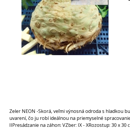
Zeler NEON -Skorá, veľmi výnosná odroda s hladkou bu
uvarení, čo ju robí ideálnou na priemyselné spracovani
II
Presádzanie na záhon: V
Zber: IX - X
Rozostup: 30 x 30 