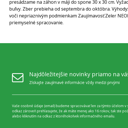
presádzame na záhon v máji do spone 30 x 30 cm. Vyžad
buľvy. Zber prebieha od septembra do októbra.
Výhody
voči nepriaznivým podmienkam
Zaujímavosť:
Zeler NEON
priemyselné spracovanie.
Najdôležitejšie novinky priamo na vá
Získajte zaujímavé informácie vždy medzi prvými
Vaše osobné údaje (email) budeme spracovávať len za týmto účelom v s
odkaz zároveň prehlasujete, že ak máte menej ako 16 rokov, tak ste p
alebo kliknutím na odkaz z ktoréhokoľvek informačného emailu.