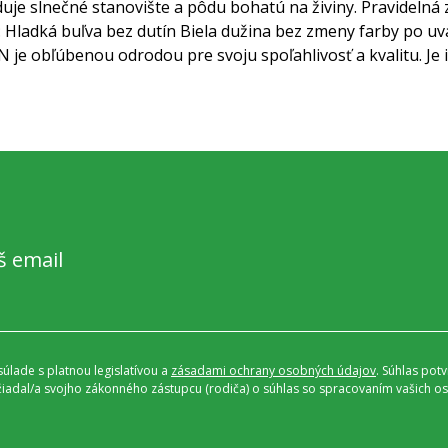
uje slnečné stanovište a pôdu bohatú na živiny. Pravidelná 
:
Hladká buľva bez dutín
Biela dužina bez zmeny farby po uv
 je obľúbenou odrodou pre svoju spoľahlivosť a kvalitu. Je i
š email
úlade s platnou legislatívou a
zásadami ochrany osobných údajov
. Súhlas pot
ožiadal/a svojho zákonného zástupcu (rodiča) o súhlas so spracovaním vašich