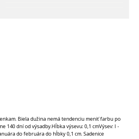
ienkam.
Biela dužina nemá tendenciu meniť farbu po
ne 140 dní od výsadby.
Hĺbka výsevu: 0,1 cm
Výsev: I -
nuára do februára do hĺbky 0,1 cm. Sadenice