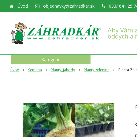
Úvod
objednavky@zahradkar.sk
033/ 641 25 7
Aby Vám z
oddych a 
Kategórie
Úvod
Semená
Planty,,jahody
Planty zelenina
Planta Zel
O