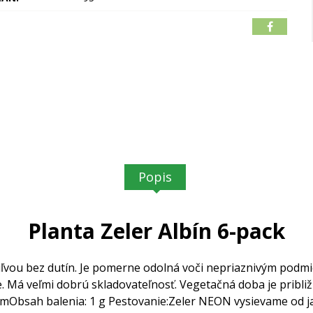
Popis
Planta Zeler Albín 6-pack
ľvou bez dutín.
Je pomerne odolná voči nepriaznivým podm
e.
Má veľmi dobrú skladovateľnosť. Vegetačná doba je približ
cm
Obsah balenia: 1 g
Pestovanie:
Zeler NEON vysievame od ja