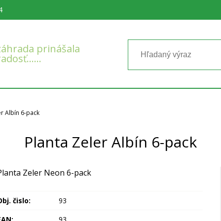
4
áhrada prinášala
radosť……
er Albín 6-pack
Planta Zeler Albín 6-pack
Planta Zeler Neon 6-pack
bj. čislo:
93
EAN:
93