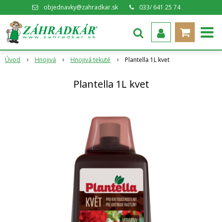
objednavky@zahradkar.sk
033/ 641 25 74
Úvod
Hnojivá
Hnojivá tekuté
Plantella 1L kvet
Plantella 1L kvet