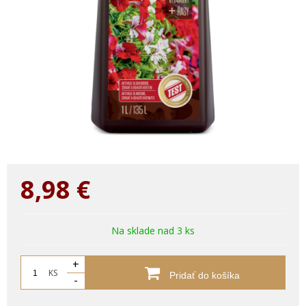
8,98
€
Na sklade nad 3 ks
+
KS
Pridať do košíka
-