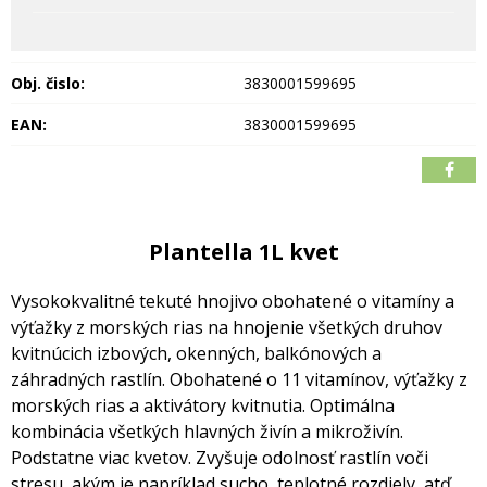
Obj. čislo:
3830001599695
EAN:
3830001599695
Plantella 1L kvet
Vysokokvalitné tekuté hnojivo obohatené o vitamíny a
výťažky z morských rias na hnojenie všetkých druhov
kvitnúcich izbových, okenných, balkónových a
záhradných rastlín.
Obohatené o 11 vitamínov, výťažky z
morských rias a aktivátory kvitnutia. Optimálna
kombinácia všetkých hlavných živín a mikroživín.
Podstatne viac kvetov. Zvyšuje odolnosť rastlín voči
stresu, akým je napríklad sucho, teplotné rozdiely, atď..