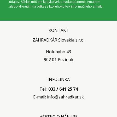
údajov. Súhlas môžete kedykoľvek odvolať písomne, emailom
alebo kliknutím na odkaz z ktoréhokoľvek informačného emailu.
KONTAKT
ZÁHRADKÁR Slovakia s.r.o.
Holubyho 43
902 01 Pezinok
INFOLINKA
Tel.:
033 / 641 25 74
E-mail:
info@zahradkar.sk
VŠETKO O NÁKUPE