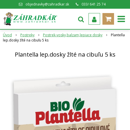
objednavky@zahradkar.sk
033/ 641 25 74
Úvod
Postreky
Postrek-vosky,balzam,lepiace dosky
Plantella
lep.dosky žlté na cibuľu 5 ks
Plantella lep.dosky žlté na cibuľu 5 ks