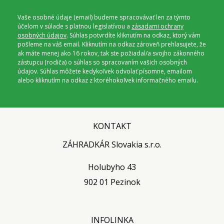
Vaše osobné údaje (email) budeme spracovávať len za týmto
účelom v súlade s platnou legislatívou a
zásadami ochrany
osobných údajov
. Súhlas potvrdíte kliknutím na odkaz, ktorý vám
pošleme na váš email. Kliknutím na odkaz zároveň prehlasujete, že
ak máte menej ako 16 rokov, tak ste požiadal/a svojho zákonného
zástupcu (rodiča) o súhlas so spracovaním vašich osobných
údajov. Súhlas môžete kedykoľvek odvolať písomne, emailom
alebo kliknutím na odkaz z ktoréhokoľvek informačného emailu.
KONTAKT
ZÁHRADKÁR Slovakia s.r.o.
Holubyho 43
902 01 Pezinok
INFOLINKA