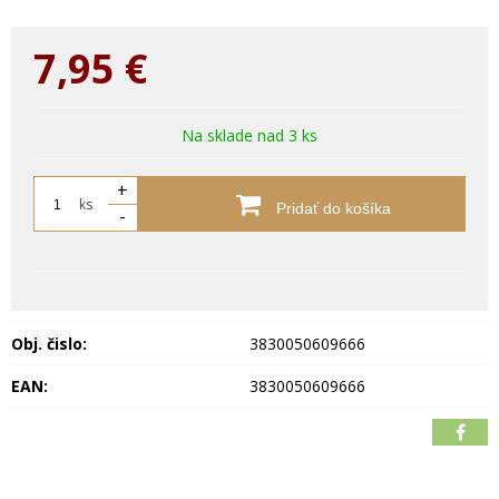
7,95
€
Na sklade nad 3 ks
+
ks
Pridať do košíka
-
Obj. čislo:
3830050609666
EAN:
3830050609666