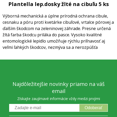
Plantella lep.dosky žlté na cibuľu 5 ks
Výborná mechanická a úplne prírodná ochrana cibule,
cesnaku a póru proti kvetárke cibuľové, vrtalce pórovej a
ďalším škodcom na zeleninovej záhrade.
Presne určená
žltá farba škodcu priláka do pasce. Vysoko kvalitné
entomologické lepidlo umožňuje rýchlu priľnavosť aj
veľmi ľahkých škodcov, nezmýva sa a nerozpúšťa
Najdôležitejšie novinky priamo na váš
email
Získajte zaujímavé informácie vždy medzi prvými
Odoberať