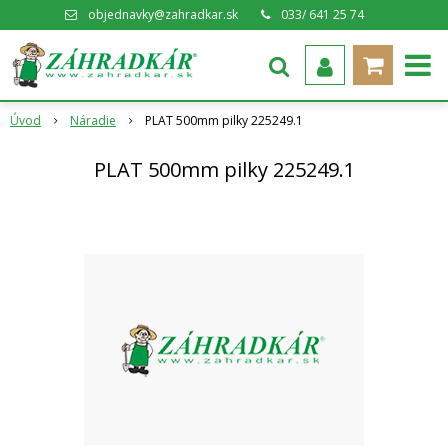
objednavky@zahradkar.sk
033/ 641 25 74
Úvod
Náradie
PLAT 500mm pilky 225249.1
PLAT 500mm pilky 225249.1