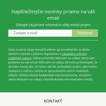
Najdôležitejšie novinky priamo na váš
email
Získajte zaujímavé informácie vždy medzi prvými
Odoberať
Vaše osobné údaje (email) budeme spracovávať len za týmto
účelom v súlade s platnou legislatívou a
zásadami ochrany
osobných údajov
. Súhlas potvrdíte kliknutím na odkaz, ktorý vám
pošleme na váš email. Kliknutím na odkaz zároveň prehlasujete, že
ak máte menej ako 16 rokov, tak ste požiadal/a svojho zákonného
zástupcu (rodiča) o súhlas so spracovaním vašich osobných
údajov. Súhlas môžete kedykoľvek odvolať písomne, emailom
alebo kliknutím na odkaz z ktoréhokoľvek informačného emailu.
KONTAKT