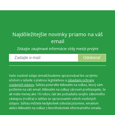
Najdôležitejšie novinky priamo na váš
email
Získajte zaujímavé informácie vždy medzi prvými
Odoberať
Vaše osobné údaje (email) budeme spracovávať len za týmto
účelom v súlade s platnou legislatívou a
zásadami ochrany
osobných údajov
. Súhlas potvrdíte kliknutím na odkaz, ktorý vám
pošleme na váš email. Kliknutím na odkaz zároveň prehlasujete, že
ak máte menej ako 16 rokov, tak ste požiadal/a svojho zákonného
zástupcu (rodiča) o súhlas so spracovaním vašich osobných
údajov. Súhlas môžete kedykoľvek odvolať písomne, emailom
alebo kliknutím na odkaz z ktoréhokoľvek informačného emailu.