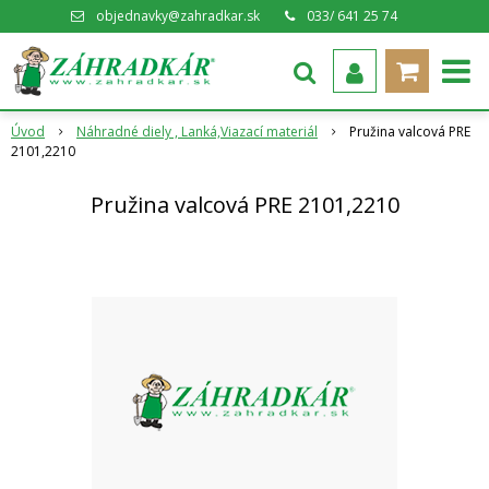
objednavky@zahradkar.sk
033/ 641 25 74
Úvod
Náhradné diely , Lanká,Viazací materiál
Pružina valcová PRE
2101,2210
Pružina valcová PRE 2101,2210