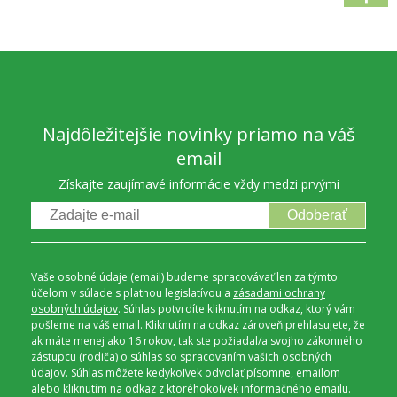
Najdôležitejšie novinky priamo na váš
email
Získajte zaujímavé informácie vždy medzi prvými
Odoberať
Vaše osobné údaje (email) budeme spracovávať len za týmto
účelom v súlade s platnou legislatívou a
zásadami ochrany
osobných údajov
. Súhlas potvrdíte kliknutím na odkaz, ktorý vám
pošleme na váš email. Kliknutím na odkaz zároveň prehlasujete, že
ak máte menej ako 16 rokov, tak ste požiadal/a svojho zákonného
zástupcu (rodiča) o súhlas so spracovaním vašich osobných
údajov. Súhlas môžete kedykoľvek odvolať písomne, emailom
alebo kliknutím na odkaz z ktoréhokoľvek informačného emailu.