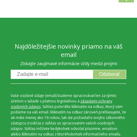
Najdôležitejšie novinky priamo na váš
email
Získajte zaujímavé informácie vždy medzi prvými
Odoberať
Vaše osobné údaje (email) budeme spracovávať len za týmto
účelom v súlade s platnou legislatívou a
zásadami ochrany
osobných údajov
. Súhlas potvrdíte kliknutím na odkaz, ktorý vám
pošleme na váš email. Kliknutím na odkaz zároveň prehlasujete, že
ak máte menej ako 16 rokov, tak ste požiadal/a svojho zákonného
zástupcu (rodiča) o súhlas so spracovaním vašich osobných
údajov. Súhlas môžete kedykoľvek odvolať písomne, emailom
alebo kliknutím na odkaz z ktoréhokoľvek informačného emailu.