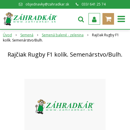
objednavky@zahradkar.sk
033/ 641 25 74
Úvod
Semená
Semená balené - zelenina
Rajčiak Rugby F1
kolík. Semenárstvo/Bulh.
Rajčiak Rugby F1 kolík. Semenárstvo/Bulh.