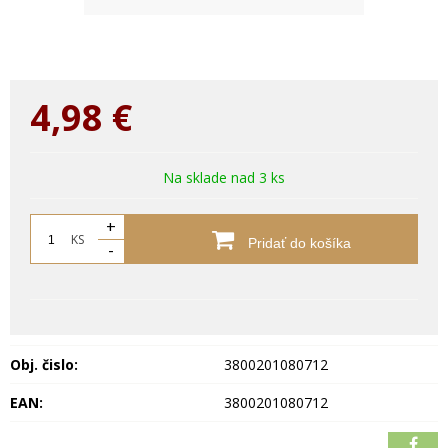
4,98
€
Na sklade nad 3 ks
+
KS
Pridať do košíka
-
Obj. čislo:
3800201080712
EAN:
3800201080712