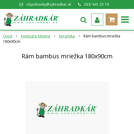
objednavky@zahradkar.sk
033/ 641 25 74
Úvod
Kvetináče hlinené
Keramika
Rám bambus mriežka
180x90cm
Rám bambus mriežka 180x90cm