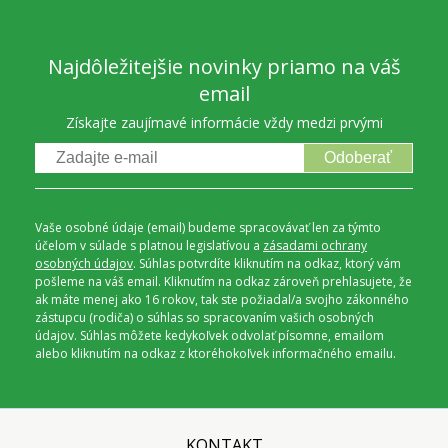
Najdôležitejšie novinky priamo na váš
email
Získajte zaujímavé informácie vždy medzi prvými
Odoberať
Vaše osobné údaje (email) budeme spracovávať len za týmto
účelom v súlade s platnou legislatívou a
zásadami ochrany
osobných údajov
. Súhlas potvrdíte kliknutím na odkaz, ktorý vám
pošleme na váš email. Kliknutím na odkaz zároveň prehlasujete, že
ak máte menej ako 16 rokov, tak ste požiadal/a svojho zákonného
zástupcu (rodiča) o súhlas so spracovaním vašich osobných
údajov. Súhlas môžete kedykoľvek odvolať písomne, emailom
alebo kliknutím na odkaz z ktoréhokoľvek informačného emailu.
KONTAKT