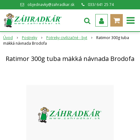
objednavky@zahradkar.sk
033/ 641 25 74
Úvod
Postreky
Potreky civilizačné - byt
Ratimor 300g tuba
mäkká návnada Brodofa
Ratimor 300g tuba mäkká návnada Brodofa