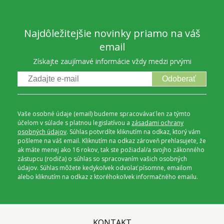
Najdôležitejšie novinky priamo na váš
email
Získajte zaujímavé informácie vždy medzi prvými
Odoberať
Vaše osobné údaje (email) budeme spracovávať len za týmto
účelom v súlade s platnou legislatívou a
zásadami ochrany
osobných údajov
. Súhlas potvrdíte kliknutím na odkaz, ktorý vám
pošleme na váš email. Kliknutím na odkaz zároveň prehlasujete, že
ak máte menej ako 16 rokov, tak ste požiadal/a svojho zákonného
zástupcu (rodiča) o súhlas so spracovaním vašich osobných
údajov. Súhlas môžete kedykoľvek odvolať písomne, emailom
alebo kliknutím na odkaz z ktoréhokoľvek informačného emailu.
KONTAKT