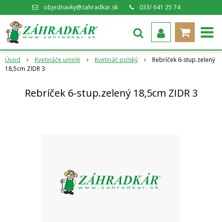
objednavky@zahradkar.sk
033/ 641 25 74
Úvod
Kvetináče umelé
Kvetináč polský
Rebríček 6-stup.zelený
18,5cm ZIDR 3
Rebríček 6-stup.zelený 18,5cm ZIDR 3