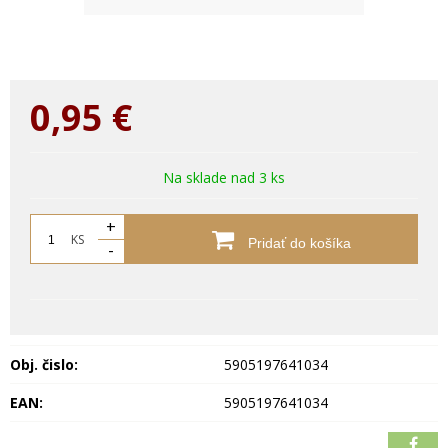
0,95
€
Na sklade nad 3 ks
+
KS
Pridať do košíka
-
Obj. čislo:
5905197641034
EAN:
5905197641034