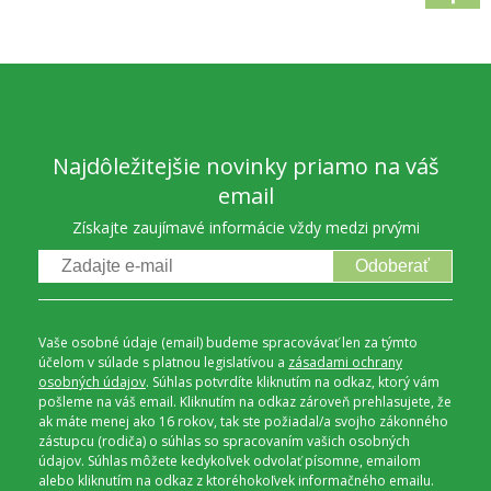
Najdôležitejšie novinky priamo na váš
email
Získajte zaujímavé informácie vždy medzi prvými
Odoberať
Vaše osobné údaje (email) budeme spracovávať len za týmto
účelom v súlade s platnou legislatívou a
zásadami ochrany
osobných údajov
. Súhlas potvrdíte kliknutím na odkaz, ktorý vám
pošleme na váš email. Kliknutím na odkaz zároveň prehlasujete, že
ak máte menej ako 16 rokov, tak ste požiadal/a svojho zákonného
zástupcu (rodiča) o súhlas so spracovaním vašich osobných
údajov. Súhlas môžete kedykoľvek odvolať písomne, emailom
alebo kliknutím na odkaz z ktoréhokoľvek informačného emailu.