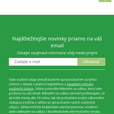
Najdôležitejšie novinky priamo na váš
email
Získajte zaujímavé informácie vždy medzi prvými
Odoberať
Vaše osobné údaje (email) budeme spracovávať len za týmto
účelom v súlade s platnou legislatívou a
zásadami ochrany
osobných údajov
. Súhlas potvrdíte kliknutím na odkaz, ktorý vám
pošleme na váš email. Kliknutím na odkaz zároveň prehlasujete, že
ak máte menej ako 16 rokov, tak ste požiadal/a svojho zákonného
zástupcu (rodiča) o súhlas so spracovaním vašich osobných
údajov. Súhlas môžete kedykoľvek odvolať písomne, emailom
alebo kliknutím na odkaz z ktoréhokoľvek informačného emailu.