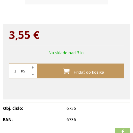
3,55
€
Na sklade nad 3 ks
+
KS
Pridať do košíka
-
Obj. čislo:
6736
EAN:
6736