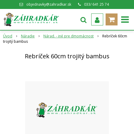
objednavky@zahradkar.sk
033/ 641 25 74
Úvod
Náradie
Nárad. - iné pre dmomácnost
Rebríček 60cm
trojitý bambus
Rebríček 60cm trojitý bambus