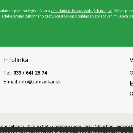
úlade s platnou legislatívou a
zásadami ochrany osobných údajov
. Súhlas pot
ožiadal/a svojho zákonného zástupcu (rodiča) o súhlas so spracovaním vašich
Infolinka
V
Tel.:
033 / 641 25 74
O
E-mail:
info@zahradkar.sk
M
O
pre záhradu, dom a chatu •
tvorba eshopu cez UNIobchod
,
webhost