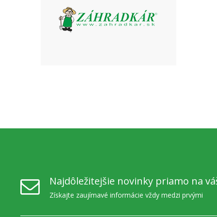
Najdôležitejšie novinky priamo na vá
Získajte zaujímavé informácie vždy medzi prvými