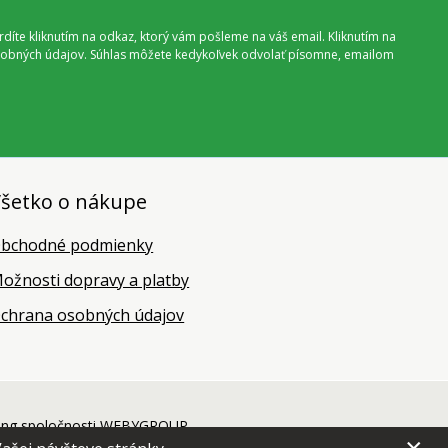
vrdíte kliknutím na odkaz, ktorý vám pošleme na váš email. Kliknutím na
 osobných údajov. Súhlas môžete kedykoľvek odvolať písomne, emailom
šetko o nákupe
bchodné podmienky
ožnosti dopravy a platby
chrana osobných údajov
ing
spoločnosti
WEBYGROUP