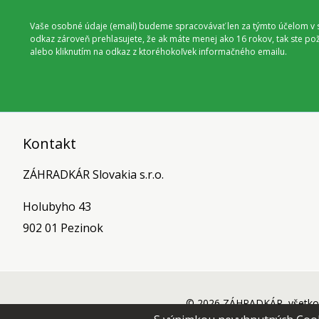
Vaše osobné údaje (email) budeme spracovávať len za týmto účelom v s
odkaz zároveň prehlasujete, že ak máte menej ako 16 rokov, tak ste p
alebo kliknutím na odkaz z ktoréhokoľvek informačného emailu.
Kontakt
ZÁHRADKÁR Slovakia s.r.o.
Holubyho 43
902 01 Pezinok
© 2026 ZÁHRADKÁR, všetko 