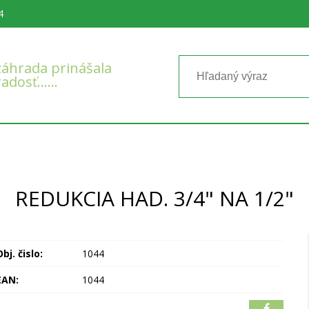
4
áhrada prinášala
radosť……
REDUKCIA HAD. 3/4" NA 1/2"
bj. čislo:
1044
EAN:
1044