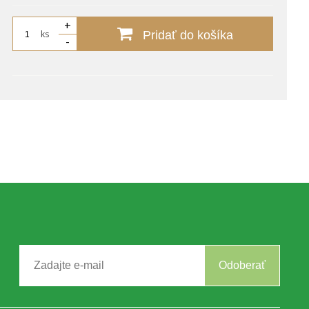
+
ks
Pridať do košíka
-
Odoberať