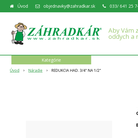
Úvod
objednavky@zahradkar.sk
033/ 641 25 7
Aby Vám z
oddych a 
Kategórie
Úvod
Náradie
REDUKCIA HAD. 3/4" NA 1/2"
O