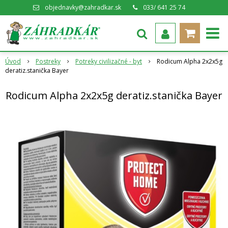
objednavky@zahradkar.sk
033/ 641 25 74
Úvod
Postreky
Potreky civilizačné - byt
Rodicum Alpha 2x2x5g
deratiz.stanička Bayer
Rodicum Alpha 2x2x5g deratiz.stanička Bayer