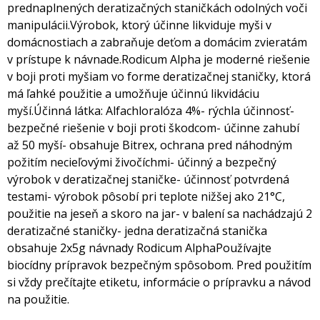
prednaplnených deratizačných staničkách odolných voči
manipulácii.
Výrobok, ktorý účinne likviduje myši v
domácnostiach a zabraňuje deťom a domácim zvieratám
v prístupe k návnade.
Rodicum Alpha je moderné riešenie
v boji proti myšiam vo forme deratizačnej staničky, ktorá
má ľahké použitie a umožňuje účinnú likvidáciu
myší.
Účinná látka: Alfachloralóza 4%
- rýchla účinnosť
-
bezpečné riešenie v boji proti škodcom
- účinne zahubí
až 50 myší
- obsahuje Bitrex, ochrana pred náhodným
požitím necieľovými živočíchmi
- účinný a bezpečný
výrobok v deratizačnej staničke
- účinnosť potvrdená
testami
- výrobok pôsobí pri teplote nižšej ako 21°C,
použitie na jeseň a skoro na jar
- v balení sa nachádzajú 2
deratizačné staničky
- jedna deratizačná stanička
obsahuje 2x5g návnady Rodicum Alpha
Používajte
biocídny prípravok bezpečným spôsobom. Pred použitím
si vždy prečítajte etiketu, informácie o prípravku a návod
na použitie.