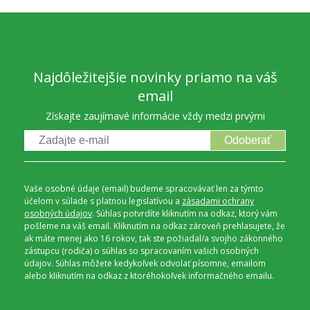
Najdôležitejšie novinky priamo na váš
email
Získajte zaujímavé informácie vždy medzi prvými
Odoberať
Vaše osobné údaje (email) budeme spracovávať len za týmto
účelom v súlade s platnou legislatívou a
zásadami ochrany
osobných údajov
. Súhlas potvrdíte kliknutím na odkaz, ktorý vám
pošleme na váš email. Kliknutím na odkaz zároveň prehlasujete, že
ak máte menej ako 16 rokov, tak ste požiadal/a svojho zákonného
zástupcu (rodiča) o súhlas so spracovaním vašich osobných
údajov. Súhlas môžete kedykoľvek odvolať písomne, emailom
alebo kliknutím na odkaz z ktoréhokoľvek informačného emailu.