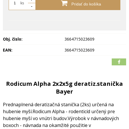
ks
Pridať do košíka
-
Obj. čislo:
3664715023609
EAN:
3664715023609
Rodicum Alpha 2x2x5g deratiz.stanička
Bayer
Prednaplnená deratizačná stanička (2ks) určená na
hubenie myší.
Rodicum Alpha - rodenticíd určený pre
hubenie myší vo vnútri budov.
Výrobok v návnadových
boxoch - návnada na okamžité použitie v