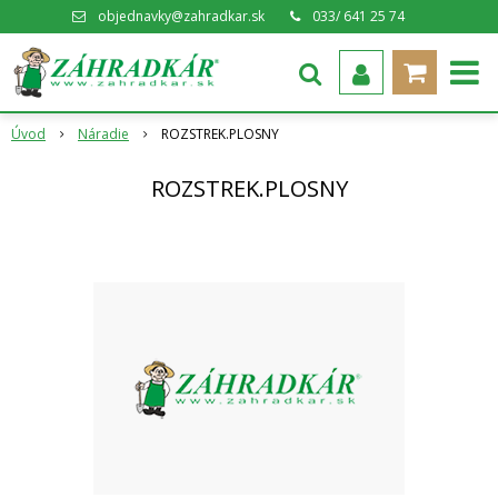
objednavky@zahradkar.sk
033/ 641 25 74
Úvod
Náradie
ROZSTREK.PLOSNY
ROZSTREK.PLOSNY