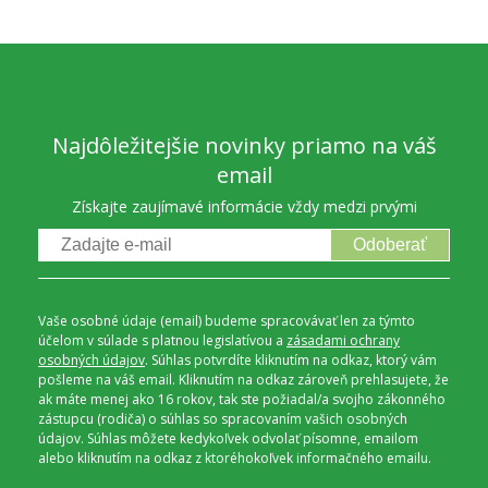
Najdôležitejšie novinky priamo na váš
email
Získajte zaujímavé informácie vždy medzi prvými
Odoberať
Vaše osobné údaje (email) budeme spracovávať len za týmto
účelom v súlade s platnou legislatívou a
zásadami ochrany
osobných údajov
. Súhlas potvrdíte kliknutím na odkaz, ktorý vám
pošleme na váš email. Kliknutím na odkaz zároveň prehlasujete, že
ak máte menej ako 16 rokov, tak ste požiadal/a svojho zákonného
zástupcu (rodiča) o súhlas so spracovaním vašich osobných
údajov. Súhlas môžete kedykoľvek odvolať písomne, emailom
alebo kliknutím na odkaz z ktoréhokoľvek informačného emailu.